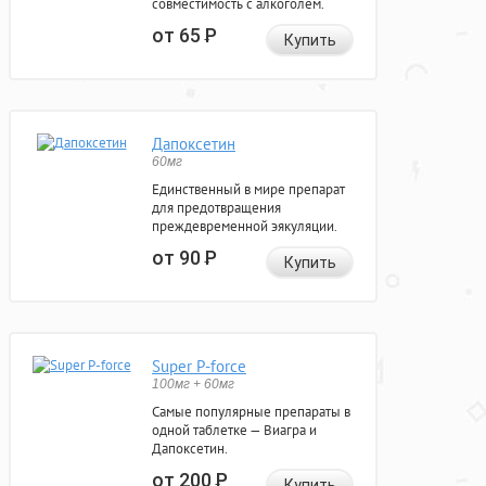
совместимость с алкоголем.
от 65
Р
Купить
Дапоксетин
60мг
Единственный в мире препарат
для предотвращения
преждевременной эякуляции.
от 90
Р
Купить
Super P-force
100мг + 60мг
Самые популярные препараты в
одной таблетке — Виагра и
Дапоксетин.
от 200
Р
Купить