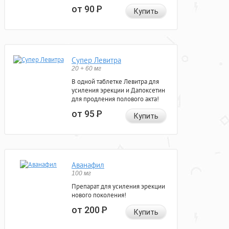
от 90
Р
Купить
Супер Левитра
20 + 60 мг
В одной таблетке Левитра для
усиления эрекции и Дапоксетин
для продления полового акта!
от 95
Р
Купить
Аванафил
100 мг
Препарат для усиления эрекции
нового поколения!
от 200
Р
Купить