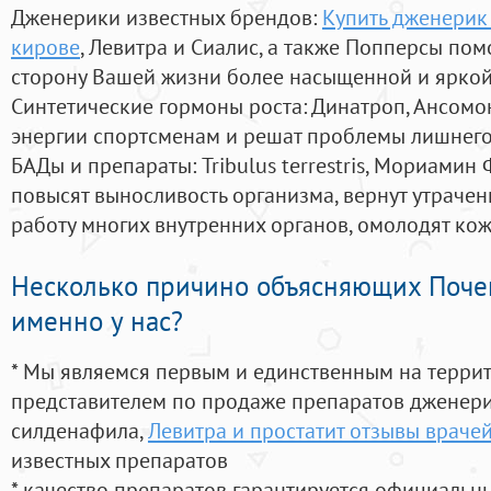
Дженерики известных брендов:
Купить дженерик
кирове
, Левитра и Сиалис, а также Попперсы пом
сторону Вашей жизни более насыщенной и ярко
Синтетические гормоны роста
: Динатроп, Ансомо
энергии спортсменам и решат проблемы лишнего
БАДы и препараты:
Tribulus terrestris, Мориамин
повысят выносливость организма, вернут утрачен
работу многих внутренних органов, омолодят кожу
Несколько причино объясняющих Поче
именно у нас?
* Мы являемся первым и единственным на терри
представителем по продаже препаратов дженер
силденафила
,
Левитра и простатит отзывы враче
известных препаратов
* качество препаратов гарантируется официаль