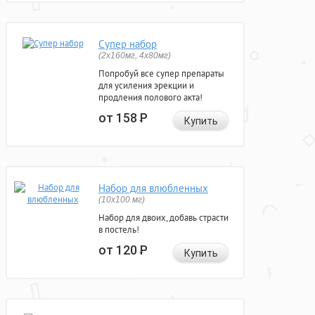
Супер набор
(2х160мг, 4х80мг)
Попробуй все супер препараты
для усиления эрекции и
продления полового акта!
от 158
Р
Купить
Набор для влюбленных
(10х100 мг)
Набор для двоих, добавь страсти
в постель!
от 120
Р
Купить