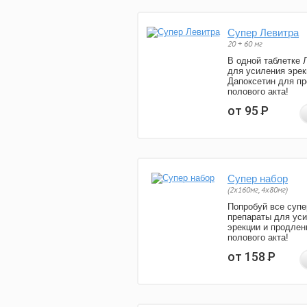
Супер Левитра
20 + 60 мг
В одной таблетке 
для усиления эрек
Дапоксетин для п
полового акта!
от 95
Р
Супер набор
(2х160мг, 4х80мг)
Попробуй все супе
препараты для ус
эрекции и продлен
полового акта!
от 158
Р