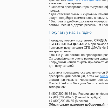
известных препаратов
* качество препаратов гарантируется 
продаж
* для стестинельных и скромных клиент
вслух, подойдет возможность анонимны
* быстрая и удобная доставка курьером
почтой России в другие регионы 1м кла
Покупать у нас выгодно
! каждому новому покупателю
СКИДКА
!
БЕСПЛАТНАЯ ДОСТАВКА
при заказе 
! оптовым покупателям СПЕЦИАЛЬНЫЕ 
товарного чека
! так же у нас постоянно проводятся 
Силденафила по очень выгодным ценам
Cотрудники нашей фирмы прилагают ма
для покупателей
доставка препаратов осуществляется б
препараты для потенции, а так же
Анало
оплата принимаются через электронные
Master Card или Visa для бесплатной 
телефонам:
8
(800
)200-86-85
(
по России звонок бесп
+7
(800
)200-86-85
(
Санкт-Петербург)
+7
(800
)200-86-85
(
Москва)
Обязательно назовите добавочный н