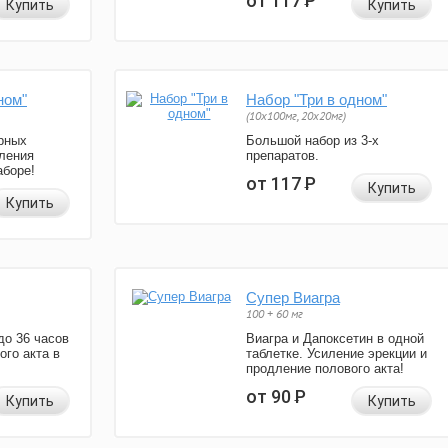
от 117
Р
Купить
Купить
ном"
Набор "Три в одном"
(10x100мг, 20x20мг)
рных
Большой набор из 3-х
ления
препаратов.
аборе!
от 117
Р
Купить
Купить
Супер Виагра
100 + 60 мг
до 36 часов
Виагра и Дапоксетин в одной
ого акта в
таблетке. Усиление эрекции и
продление полового акта!
от 90
Р
Купить
Купить