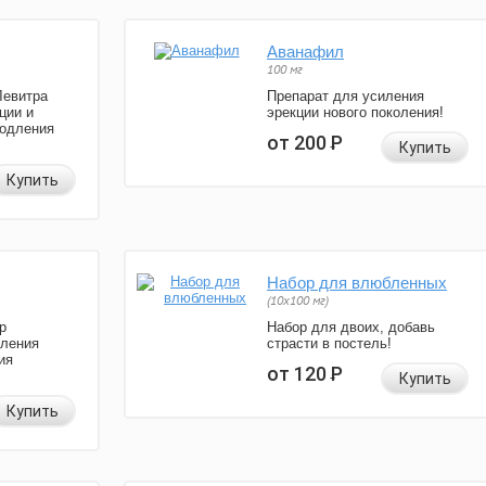
Аванафил
100 мг
Левитра
Препарат для усиления
ции и
эрекции нового поколения!
родления
от 200
Р
Купить
Купить
Набор для влюбленных
(10х100 мг)
р
Набор для двоих, добавь
иления
страсти в постель!
ия
от 120
Р
Купить
Купить