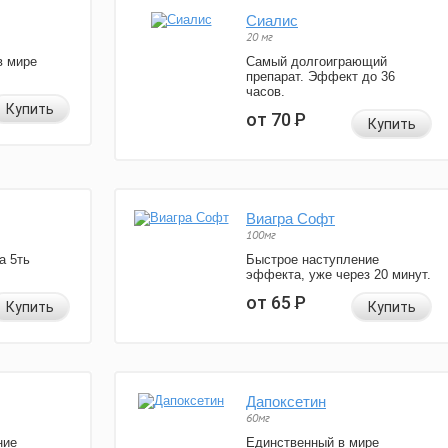
Сиалис
20 мг
в мире
Самый долгоиграющий
препарат. Эффект до 36
часов.
Купить
от 70
Р
Купить
Виагра Софт
100мг
а 5ть
Быстрое наступление
эффекта, уже через 20 минут.
от 65
Р
Купить
Купить
Дапоксетин
60мг
ние
Единственный в мире