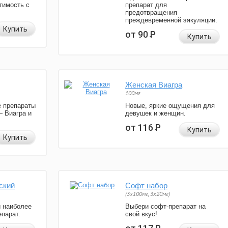
тимость с
препарат для
предотвращения
преждевременной эякуляции.
Купить
от 90
Р
Купить
Женская Виагра
100мг
 препараты
Новые, яркие ощущения для
— Виагра и
девушек и женщин.
от 116
Р
Купить
Купить
ский
Софт набор
(3x100мг, 3x20мг)
и наиболее
Выбери софт-препарат на
парат.
свой вкус!