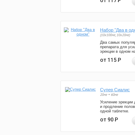
от 117
Р
Набор "Два в од
(10x100мг, 10x20мг)
Два самых популя
препарата для уси
эрекции в одном н
от 115
Р
Супер Сиалис
20мг + 60мг
Усиление эрекции 
и продление полов
одной таблетке.
от 90
Р