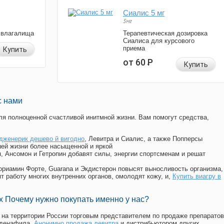
Сиалис 5 мг
5мг
 влагалища
Терапевтическая дозировка
Сиалиса для курсового
приема
Купить
от 60
Р
Купить
с нами
я полноценной счастливой инитмной жизни. Вам помогут средства,
дженерик дешево й вигодно
, Левитра и Сиалис, а также Попперсы
ей жизни более насыщенной и яркой
п, Ансомон и Гетропин добавят силы, энергии спортсменам и решат
, Мориамин Форте, Guarana и Экдистерон повысят выносливость организма,
т работу многих внутренних органов, омолодят кожу, и,
Купить виагру в
 Почему нужно покупать именно у нас?
на территории России торговым представителем по продаже препаратов
лденафила
,
Анонимно продажа левитра
и дистрибьютором других