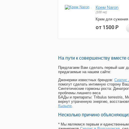
Крем Naron
(100 мг)
Крем для сужения
от 1500
Р
На пути к совершенству вместе 
Предлагаем Вам сделать первый шаг дл
придагаемые на нашем сайте:
Дженерики известных брендов:
Сиалис 
помогут сделать интимную сторону Ваш
Синтетические гормоны роста
: Динатро
проблемы лишнего веса
БАДы и препараты:
Tribulus terrestris
вернут утраченную энергию, восстановя
Кызыле
.
Несколько причино объясняющих
* Мы являемся первым и единственным 
дженериков
Сиалис в Волгодонске
, си