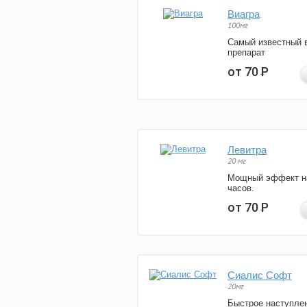
Виагра
100мг
Самый известный 
препарат
от 70
Р
Левитра
20 мг
Мощный эффект н
часов.
от 70
Р
Сиалис Софт
20мг
Быстрое наступле