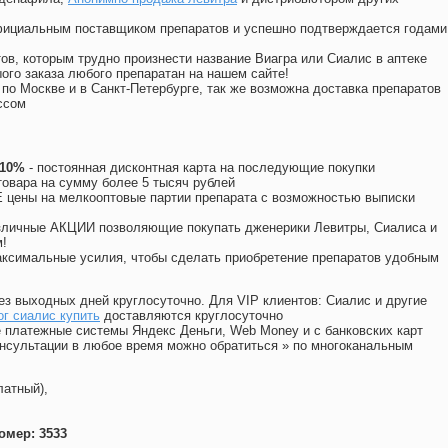
официальным поставщиком препаратов и успешно подтверждается годами
ов, которым трудно произнести название Виагра или Сиалис в аптеке
ого заказа любого препаратан на нашем сайте!
 по Москве и в Санкт-Петербурге, так же возможна доставка препаратов
ссом
 10%
- постоянная дисконтная карта на последующие покупки
товара на сумму более 5 тысяч рублей
цены на мелкооптовые партии препарата с возможностью выписки
различные АКЦИИ позволяющие покупать дженерики Левитры, Сиалиса и
!
ксимальные усилия, чтобы сделать приобретение препаратов удобным
ез выходных дней круглосуточно. Для VIP клиентов: Сиалис и другие
г сиалис купить
доставляются круглосуточно
 платежные системы Яндекс Деньги, Web Money и с банковских карт
консультации в любое время можно обратиться
»
по многоканальным
латный),
омер: 3533