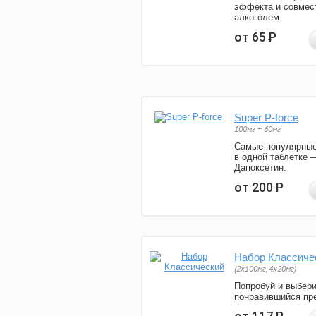
эффекта и совмес
алкоголем.
от 65
Р
Super P-force
100мг + 60мг
Самые популярные
в одной таблетке 
Дапоксетин.
от 200
Р
Набор Классиче
(2x100мг, 4x20мг)
Попробуй и выбер
понравившийся пре