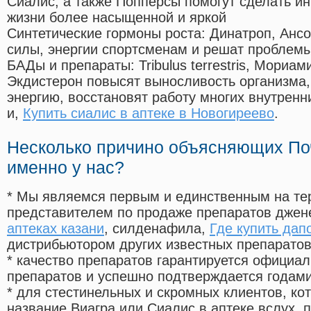
Сиалис, а также Попперсы помогут сделать и
жизни более насыщенной и яркой
Синтетические гормоны роста
: Динатроп, Анс
силы, энергии спортсменам и решат проблем
БАДы и препараты:
Tribulus terrestris, Мориа
Экдистерон повысят выносливость организма,
энергию, восстановят работу многих внутренн
и,
Купить сиалис в аптеке в Новогиреево
.
Несколько причино объясняющих По
именно у нас?
* Мы являемся первым и единственным на те
представителем по продаже препаратов дже
аптеках казани
, силденафила
,
Где купить дап
дистрибьютором других известных препарато
* качество препаратов гарантируется офици
препаратов и успешно подтверждается годам
* для стестинельных и скромных клиентов, ко
название Виагра или Сиалис в аптеке вслух, 