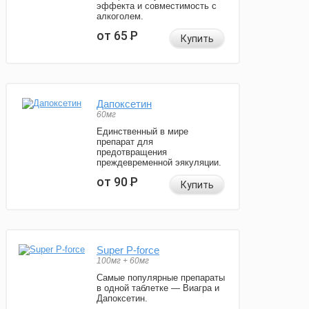
эффекта и совместимость с
алкоголем.
от 65
Р
Купить
Дапоксетин
60мг
Единственный в мире
препарат для
предотвращения
преждевременной эякуляции.
от 90
Р
Купить
Super P-force
100мг + 60мг
Самые популярные препараты
в одной таблетке — Виагра и
Дапоксетин.