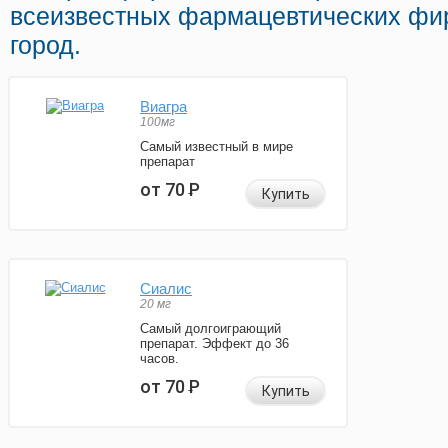
всеизвестных фармацевтических фир
город.
Виагра
100мг
Самый известный в мире
препарат
от 70
Р
Купить
Сиалис
20 мг
Самый долгоиграющий
препарат. Эффект до 36
часов.
от 70
Р
Купить