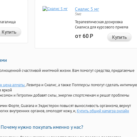
Сиалис 5 мг
5мг
лагалища
Терапевтическая дозировка
Сиалиса для курсового приема
Купить
от 60
Р
Купить
нами
олноценной счастливой инитмной жизни. Вам помогут средства, придагаемые
н цена алматы
, Левитра и Сиалис, а также Попперсы помогут сделать интимную
и яркой
Ансомон и Гетропин добавят силы, энергии спортсменам и решат проблемы
ориамин Форте, Guarana и Экдистерон повысят выносливость организма, вернут
огих внутренних органов, омолодят кожу, и,
Купить общий камагра онлайн
Почему нужно покупать именно у нас?