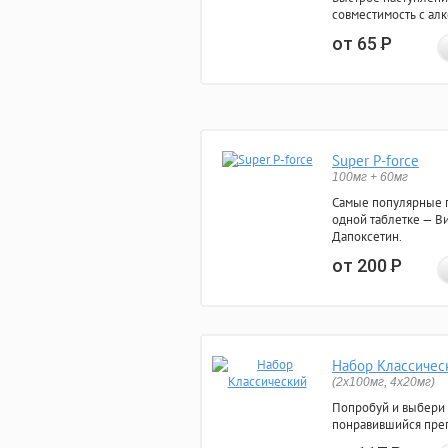
совместимость с ал
от 65
Р
Super P-force
100мг + 60мг
Самые популярные 
одной таблетке — Ви
Дапоксетин.
от 200
Р
Набор Классичес
(2x100мг, 4x20мг)
Попробуй и выбери
понравившийся преп