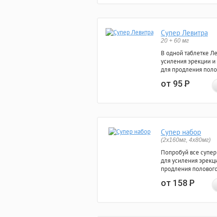
Супер Левитра
20 + 60 мг
В одной таблетке Л
усиления эрекции и
для продления поло
от 95
Р
Супер набор
(2х160мг, 4х80мг)
Попробуй все супер
для усиления эрекц
продления полового
от 158
Р