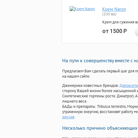
Крем Naron
(100 мг)
Крем для сужения в
от 1500
Р
На пути к совершенству вместе с 
Предлагаем Вам сделать первый шаг для п
на нашем сайте:
Дженерики известных брендов:
Дапоксети
сторону Вашей жизни более насыщенной 
Синтетические гормоны роста
: Динатроп, 
лишнего веса
БАДы и препараты:
Tribulus terrestris, М
утраченную энергию, восстановят работу мн
россия
.
Несколько причино объясняющих 