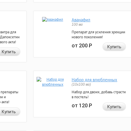
Аванафил
100 мг
евитра для
Препарат для усиления эрекции
 Дапоксетин
нового поколения!
вого акта!
от 200
Р
Купить
Купить
Набор для влюбленных
(10х100 мг)
 препараты
Набор для двоих, добавь страсти
ии и
в постель!
 акта!
от 120
Р
Купить
Купить