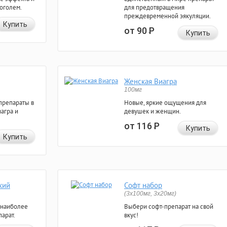
коголем.
для предотвращения
преждевременной эякуляции.
Купить
от 90
Р
Купить
Женская Виагра
100мг
препараты в
Новые, яркие ощущения для
агра и
девушек и женщин.
от 116
Р
Купить
Купить
кий
Софт набор
(3x100мг, 3x20мг)
 наиболее
Выбери софт-препарат на свой
арат.
вкус!