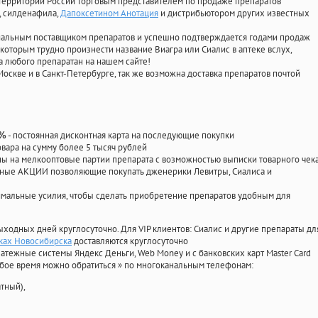
территории России торговым представителем по продаже препаратов
, силденафила
,
Дапоксетином Анотация
и дистрибьютором других известных
циальным поставщиком препаратов и успешно подтверждается годами продаж
 которым трудно произнести название Виагра или Сиалис в аптеке вслух,
 любого препаратан на нашем сайте!
Москве и в Санкт-Петербурге, так же возможна доставка препаратов почтой
- постоянная дисконтная карта на последующие покупки
0%
овара на сумму более 5 тысяч рублей
 на мелкооптовые партии препарата с возможностью выписки товарного чек
личные АКЦИИ позволяющие покупать дженерики Левитры, Сиалиса и
мальные усилия, чтобы сделать приобретение препаратов удобным для
ыходных дней круглосуточно. Для VIP клиентов: Сиалис и другие препараты дл
еках Новосибирска
доставляются круглосуточно
атежные системы Яндекс Деньги, Web Money и с банковских карт Master Card
юбое время можно обратиться
»
по многоканальным телефонам:
тный),