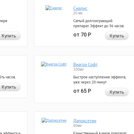
Сиалис
20 мг
мире
Самый долгоиграющий
препарат. Эффект до 36 часов.
от 70
Р
Купить
Купить
Виагра Софт
100мг
ть часов.
Быстрое наступление эффекта,
уже через 20 минут.
Купить
от 65
Р
Купить
Дапоксетин
60мг
е эффекта и
Единственный в мире препарат