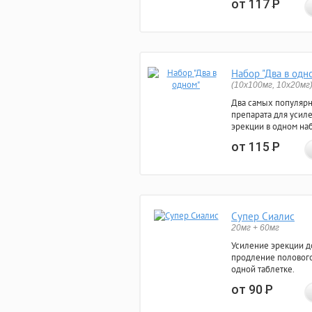
от 117
Р
Набор "Два в одн
(10x100мг, 10x20мг
Два самых популяр
препарата для усил
эрекции в одном на
от 115
Р
Супер Сиалис
20мг + 60мг
Усиление эрекции до
продление полового
одной таблетке.
от 90
Р