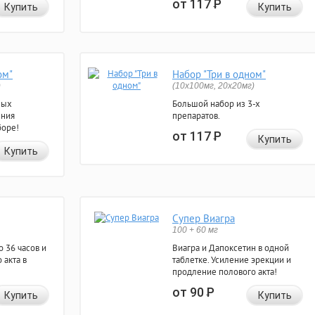
от 117
Р
Купить
Купить
ом"
Набор "Три в одном"
)
(10x100мг, 20x20мг)
ных
Большой набор из 3-х
ения
препаратов.
боре!
от 117
Р
Купить
Купить
Супер Виагра
100 + 60 мг
 36 часов и
Виагра и Дапоксетин в одной
 акта в
таблетке. Усиление эрекции и
продление полового акта!
от 90
Р
Купить
Купить