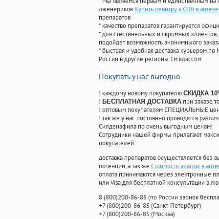
* Мы являемся первым и единственным на 
дженериков
Купить левитру в СПб в аптеке
препаратов
* качество препаратов гарантируется офи
* для стестинельных и скромных клиентов,
подойдет возможность анонимныого заказа
* быстрая и удобная доставка курьером по 
России в другие регионы 1м классом
Покупать у нас выгодно
! каждому новому покупателю
СКИДКА 1
!
при заказе т
БЕСПЛАТНАЯ ДОСТАВКА
! оптовым покупателям СПЕЦИАЛЬНЫЕ цены
! так же у нас постоянно проводятся раз
Силденафила по очень выгодным ценам!
Cотрудники нашей фирмы прилагают макси
покупателей
доставка препаратов осуществляется без в
потенции, а так же
Стоимость виагры в апт
оплата принимаются через электронные пл
или Visa для бесплатной консультации в л
8
(800
)200-86-85
(
по России звонок беспла
+7
(800
)200-86-85
(
Санкт-Петербург)
+7
(800
)200-86-85
(
Москва)