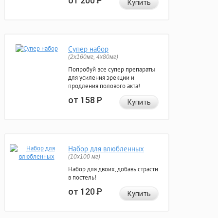
от 200
Р
Купить
Супер набор
(2х160мг, 4х80мг)
Попробуй все супер препараты
для усиления эрекции и
продления полового акта!
от 158
Р
Купить
Набор для влюбленных
(10х100 мг)
Набор для двоих, добавь страсти
в постель!
от 120
Р
Купить