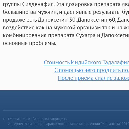
группы Силденафил. Эта дозировка препарата яв
большинства мужчин, и дает явные результаты бу
продаже есть Дапоксетин 30, Дапоксетин 60, Да
воздействие как на мужской организм так и на 
комбинирования препарата Сухагра и Дапоксети
основные проблемы.
Стоимость Индийского Тадалафи
С помощью чего продлить по
После приема сиалис зало
«Моя Аптека» | Все права защищены
Интернет-магазин препаратов для повышения потенции “Моя аптека” 201