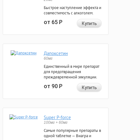
Быстрое наступление эффекта и
совместимость с алкоголем.
от 65
Р
Купить
Дапоксетин
60мг
Единственный в мире препарат
для предотвращения
преждевременной эякуляции.
от 90
Р
Купить
Super P-force
100мг + 60мг
Самые популярные препараты в
одной таблетке — Виагра и