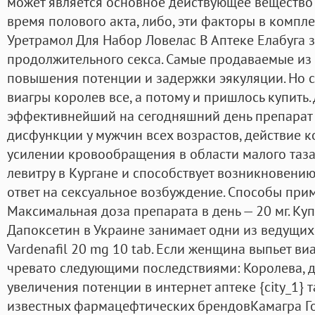
может является основное действующее вещество 
время полового акта, либо, эти факторы в компл
Уретрамол Для Набор Ловелас В Аптеке Елабуга з
продолжительного секса. Самые продаваемые из 
повышения потенции и задержки эякуляции. Но 
виагры королев все, а потому и пришлось купить.
эффективнейший на сегодняшний день препарат 
дисфункции у мужчин всех возрастов, действие к
усилении кровообращения в области малого таза,
левитру в Кургане и способствует возникновени
ответ на сексуальное возбуждение. Способы при
Максимальная доза препарата в день — 20 мг. Ку
Дапоксетин в Украине занимает одни из ведущих 
Vardenafil 20 mg 10 tab. Если женщина выпьет виа
чревато следующими последствиями: Королева, д.
увеличения потенции в интернет аптеке {city_1} 
известных фармацефтических брендовКамагра Гол