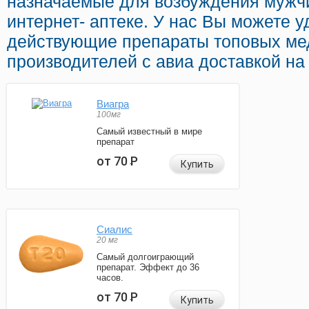
назначаемые для возбуждения мужч
интернет- аптеке. У нас Вы можете у
действующие препараты топовых ме
производителей с авиа доставкой на
Виагра
100мг
Самый известный в мире
препарат
от 70
Р
Купить
Сиалис
20 мг
Самый долгоиграющий
препарат. Эффект до 36
часов.
от 70
Р
Купить