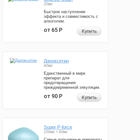
20мг
Быстрое наступление
эффекта и совместимость с
алкоголем.
от 65
Р
Купить
Дапоксетин
60мг
Единственный в мире
препарат для
предотвращения
преждевременной эякуляции.
от 90
Р
Купить
Super P-force
100мг + 60мг
Самые популярные препараты