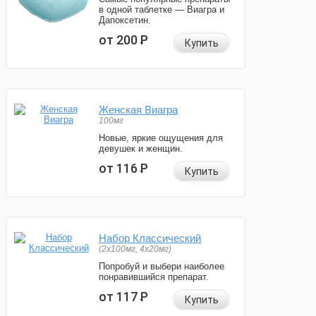
в одной таблетке — Виагра и
Дапоксетин.
от 200
Р
Купить
Женская Виагра
100мг
Новые, яркие ощущения для
девушек и женщин.
от 116
Р
Купить
Набор Классический
(2x100мг, 4x20мг)
Попробуй и выбери наиболее
понравившийся препарат.
от 117
Р
Купить