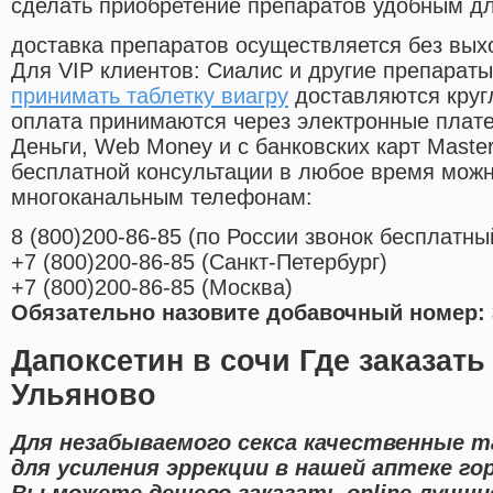
сделать приобретение препаратов удобным д
доставка препаратов осуществляется без вых
Для VIP клиентов: Сиалис и другие препараты
принимать таблетку виагру
доставляются круг
оплата принимаются через электронные плат
Деньги, Web Money и с банковских карт Master
бесплатной консультации в любое время мож
многоканальным телефонам:
8
(800
)200-86-85
(
по России звонок бесплатны
+7
(800
)200-86-85
(
Санкт-Петербург)
+7
(800
)200-86-85
(
Москва)
Обязательно назовите добавочный номер: 
Дапоксетин в сочи Где заказать
Ульяново
Для незабываемого секса качественные 
для усиления эррекции в нашей аптеке го
Вы можете дешево заказать online лучши