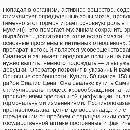
Попадая в организм, активное вещество, сод
стимулирует определенные зоны мозга, прово
(именно этот гормон играет основную роль в 
мужчин). Это помогает мужчинам сохранить э
выработать достаточное количество смазки, 
основные проблемы в интимных отношениях. 
препарат, который является усовершенствов
Сиалиса и занимает передовые позиции на се
нужно выпить, немного подождать — и вы уже 
девушки. Оператор позвонит в указанный вам
Основные особенности: Купить 50 виагра 150 
район Сиалис Цена: Она сеалекс купить Самар
стимулировать процесс кровообращения, а та
проявлениями эректильной дисфункции, вызв
гормональными изменениями. Противопоказан
противопоказана: детям до восемнадцати лет
страдающим от проблем с сердцем и/или сосу
государственной аптеке постоянные и фактиче
аптечных пунктах, за исключением частных ор