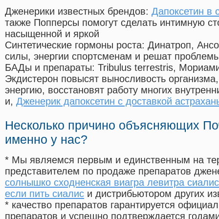
Дженерики известных брендов:
Дапоксетин в 
также Попперсы помогут сделать интимную с
насыщенной и яркой
Синтетические гормоны роста
: Динатроп, Анс
силы, энергии спортсменам и решат проблем
БАДы и препараты:
Tribulus terrestris, Мориа
Экдистерон повысят выносливость организма,
энергию, восстановят работу многих внутренн
и,
Дженерик дапоксетин с доставкой астрахан
Несколько причино объясняющих По
именно у нас?
* Мы являемся первым и единственным на те
представителем по продаже препаратов дже
солнышко сходненская виагра левитра сиалис
если пить сиалис
и дистрибьютором других из
* качество препаратов гарантируется офици
препаратов и успешно подтверждается годам