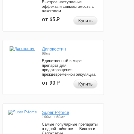
Быстрое наступление
эффекта и совместимость с
алкоголем.
от 65
Р
Купить
Дапоксетин
60мг
Единственный в мире
препарат для
предотвращения
преждевременной эякуляции.
от 90
Р
Купить
Super P-force
100мг + 60мг
Самые популярные препараты
в одной таблетке — Виагра и
Дапоксетин.