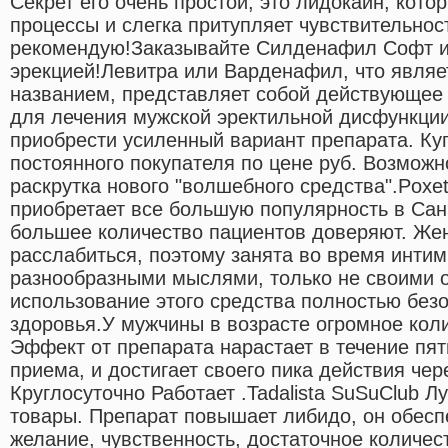
Секрет его очень простой, это лидокаин, кот
процессы и слегка притупляет чувствительнос
рекомендую!Заказывайте Силденафил Софт и
эрекцией!Левитра или Варденафил, что явля
названием, представляет собой действующее
для лечения мужской эректильной дисфункци
приобрести усиленный вариант препарата. Куп
постоянного покупателя по цене руб. Возможн
раскрутка нового "волшебного средства".Poxe
приобретает все большую популярность в Сан
большее количество пациентов доверяют. Же
расслабиться, поэтому занята во время интим
разнообразными мыслями, только не своими 
использование этого средства полностью без
здоровья.У мужчины в возрасте огромное кол
Эффект от препарата нарастает в течение пя
приема, и достигает своего пика действия чер
Круглосуточно Работает .Tadalista SuSuClub 
товары. Препарат повышает либидо, он обесп
желание, чувственность, достаточное количес