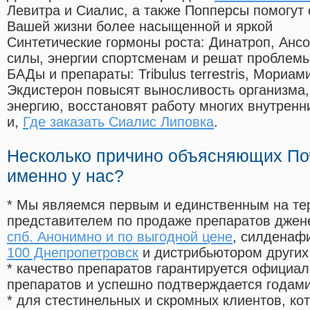
Левитра и Сиалис, а также Попперсы помогут
Вашей жизни более насыщенной и яркой
Синтетические гормоны роста
: Динатроп, Анс
силы, энергии спортсменам и решат проблем
БАДы и препараты:
Tribulus terrestris, Мориа
Экдистерон повысят выносливость организма,
энергию, восстановят работу многих внутренн
и,
Где заказать Сиалис Липовка
.
Несколько причино объясняющих По
именно у нас?
* Мы являемся первым и единственным на те
представителем по продаже препаратов дже
спб. Анонимно и по выгодной цене
, силденаф
100 Днепропетровск
и дистрибьютором других
* качество препаратов гарантируется офици
препаратов и успешно подтверждается годам
* для стестинельных и скромных клиентов, ко