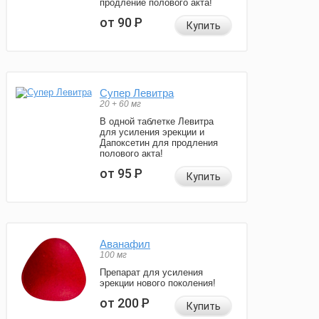
продление полового акта!
от 90
Р
Купить
Супер Левитра
20 + 60 мг
В одной таблетке Левитра
для усиления эрекции и
Дапоксетин для продления
полового акта!
от 95
Р
Купить
Аванафил
100 мг
Препарат для усиления
эрекции нового поколения!
от 200
Р
Купить