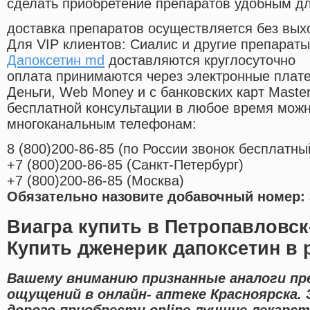
сделать приобретение препаратов удобным д
доставка препаратов осуществляется без вых
Для VIP клиентов: Сиалис и другие препараты
Дапоксетин md
доставляются круглосуточно
оплата принимаются через электронные плат
Деньги, Web Money и с банковских карт Master
бесплатной консультации в любое время мож
многоканальным телефонам:
8
(800
)200-86-85
(
по России звонок бесплатны
+7
(800
)200-86-85
(
Санкт-Петербург)
+7
(800
)200-86-85
(
Москва)
Обязательно назовите добавочный номер: 
Виагра купить в Петропавловс
Купить дженерик дапоксетин в 
Вашему вниманию признанные аналоги пр
ощущений в онлайн- аптеке Красноярска.
дорого приобрести online лучшие лекарс