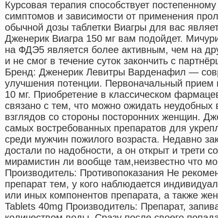
Курсовая терапия способствует постепенном
симптомов и зависимости от применения прол
обычной дозы таблетки Виагры для вас являе
Дженерик Виагра 150 мг вам подойдет. Мичу
на ФДЭ5 является более активным, чем на др
и не смог в течение суток закончить с партн
Бренд: Дженерик Левитры Варденафил — сов
улучшения потенции. Первоначальный прием 
10 мг. Приобретение в классическом фармаце
связано с тем, что можно ожидать неудобных 
взглядов со стороны посторонних женщин. Дж
самых востребованных препаратов для укрепл
среди мужчин пожилого возраста. Недавно за
достали по надобности, а он открыт и трети с
мирамистин ли вообще там,неизвестно что мо
Производитель: Противопоказания Не рекоме
препарат тем, у кого наблюдается индивидуа
или иных компонентов препарата, а также женщи
Tablets 40mg Производитель: Препарат, запив
количеством воды. Сразу после своего попада