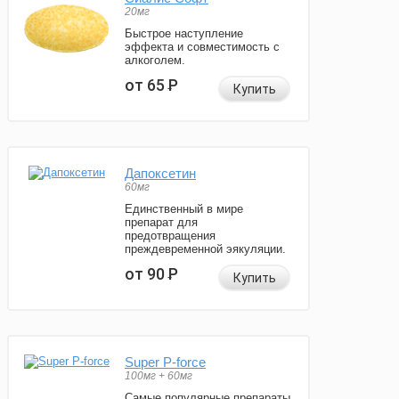
20мг
Быстрое наступление
эффекта и совместимость с
алкоголем.
от 65
Р
Купить
Дапоксетин
60мг
Единственный в мире
препарат для
предотвращения
преждевременной эякуляции.
от 90
Р
Купить
Super P-force
100мг + 60мг
Самые популярные препараты