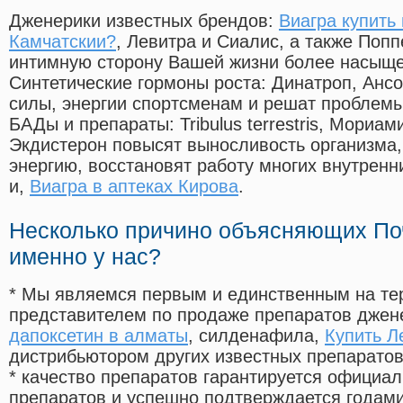
Дженерики известных брендов:
Виагра купить
Камчатскии?
, Левитра и Сиалис, а также Поп
интимную сторону Вашей жизни более насыще
Синтетические гормоны роста
: Динатроп, Анс
силы, энергии спортсменам и решат проблем
БАДы и препараты:
Tribulus terrestris, Мориа
Экдистерон повысят выносливость организма,
энергию, восстановят работу многих внутренн
и,
Виагра в аптеках Кирова
.
Несколько причино объясняющих По
именно у нас?
* Мы являемся первым и единственным на те
представителем по продаже препаратов дже
дапоксетин в алматы
, силденафила
,
Купить Л
дистрибьютором других известных препарато
* качество препаратов гарантируется офици
препаратов и успешно подтверждается годам