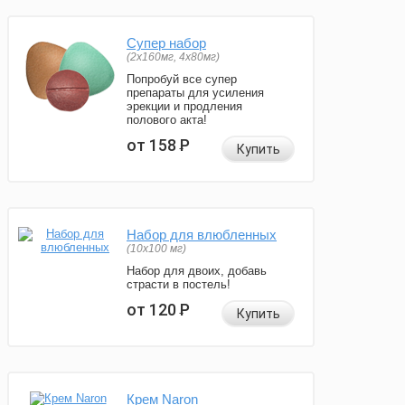
Супер набор
(2х160мг, 4х80мг)
Попробуй все супер
препараты для усиления
эрекции и продления
полового акта!
от 158
Р
Купить
Набор для влюбленных
(10х100 мг)
Набор для двоих, добавь
страсти в постель!
от 120
Р
Купить
Крем Naron