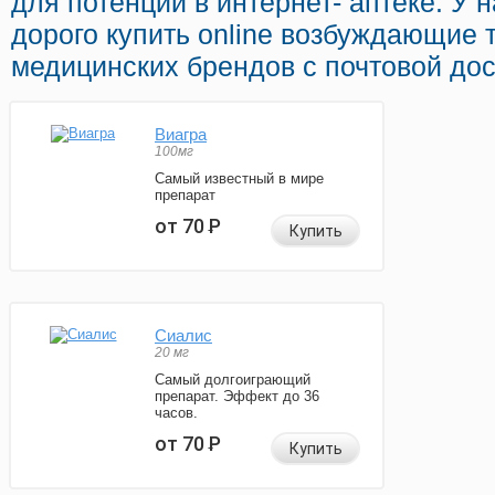
для потенции в интернет- аптеке. У 
дорого купить online возбуждающие 
медицинских брендов с почтовой дос
Виагра
100мг
Самый известный в мире
препарат
от 70
Р
Купить
Сиалис
20 мг
Самый долгоиграющий
препарат. Эффект до 36
часов.
от 70
Р
Купить