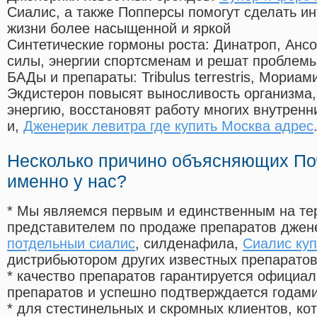
Сиалис, а также Попперсы помогут сделать и
жизни более насыщенной и яркой
Синтетические гормоны роста
: Динатроп, Анс
силы, энергии спортсменам и решат проблем
БАДы и препараты:
Tribulus terrestris, Мориа
Экдистерон повысят выносливость организма,
энергию, восстановят работу многих внутренн
и,
Дженерик левитра где купить Москва адрес
Несколько причино объясняющих По
именно у нас?
* Мы являемся первым и единственным на те
представителем по продаже препаратов дже
потдельныи сиалис
, силденафила
,
Сиалис куп
дистрибьютором других известных препарато
* качество препаратов гарантируется офици
препаратов и успешно подтверждается годам
* для стестинельных и скромных клиентов, ко