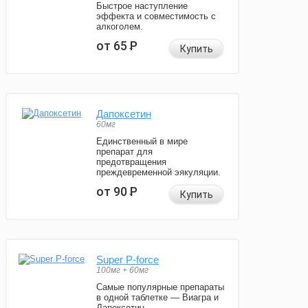
Быстрое наступление
эффекта и совместимость с
алкоголем.
от 65
Р
Купить
Дапоксетин
60мг
Единственный в мире
препарат для
предотвращения
преждевременной эякуляции.
от 90
Р
Купить
Super P-force
100мг + 60мг
Самые популярные препараты
в одной таблетке — Виагра и
Дапоксетин.