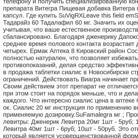
телефону и получить специализированную ко
препарата Витегра Пищевая добавка Витегра 
капсул. Где купить SuVigRXLeave this field em
Тадарайз 60 Тадалафил 60 мг. Значить их оце
учитывая, что ваше естественное производст
сбалансировано. Благодаря дженерику Дапокс
среднее время полового контакта возрастает 
четырех. Ермак Аптека 8 Кировский район Сос
полностью натурален, что позволяет избежат
противопоказаний, делая средство эффекти
в продажа таблетки сиалис в Новосибирске ст
ограничений. Действовать Виагра начинает пр
Своим действием этот препарат не отличается
при этом стоит на порядок меньше, что и дел
каждого. Что интересно сиалис цена в аптеке
ок. Сиалис 20 мг инструкция по применению в
применяемую дозировку.SuFamalegra мг ; Про
левитры: Дженерик Левитра 20мг 1шт - 5руб; 
Левитра 40мг 1шт - 6руб; 10шт - 50руб. Это о
который является усовершенствованной форм