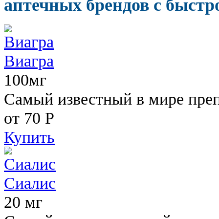
аптечных брендов с быстр
Виагра
100мг
Самый известный в мире пре
от 70
Р
Купить
Сиалис
20 мг