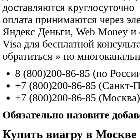
доставляются круглосуточно
оплата принимаются через э
Яндекс Деньги, Web Money и с
Visa для бесплатной консуль
обратиться
»
по многоканаль
8
(800
)200-86-85
(
по Росси
+7
(800
)200-86-85
(
Санкт-П
+7
(800
)200-86-85
(
Москва)
Обязательно назовите доба
Купить виагру в Москве