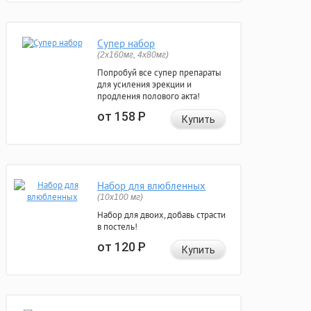
Супер набор
(2х160мг, 4х80мг)
Попробуй все супер препараты
для усиления эрекции и
продления полового акта!
от 158
Р
Купить
Набор для влюбленных
(10х100 мг)
Набор для двоих, добавь страсти
в постель!
от 120
Р
Купить