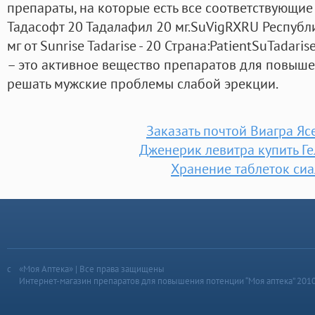
препараты, на которые есть все соответствующие 
Тадасофт 20 Тадалафил 20 мг.SuVigRXRU Республ
мг от Sunrise Tadarise - 20 Страна:PatientSuTadari
– это активное вещество препаратов для повыше
решать мужские проблемы слабой эрекции.
Заказать почтой Виагра Яс
Дженерик левитра купить Г
Хранение таблеток сиа
«Моя Аптека» | Все права защищены
Интернет-магазин препаратов для повышения потенции “Моя аптека” 201