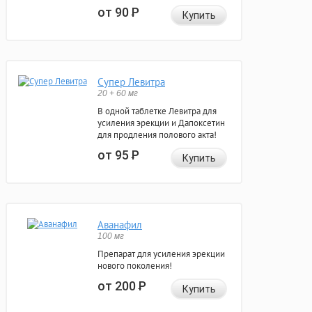
от 90
Р
Купить
Супер Левитра
20 + 60 мг
В одной таблетке Левитра для
усиления эрекции и Дапоксетин
для продления полового акта!
от 95
Р
Купить
Аванафил
100 мг
Препарат для усиления эрекции
нового поколения!
от 200
Р
Купить