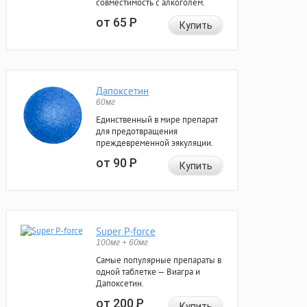
совместимость с алкоголем.
от 65
Р
Купить
Дапоксетин
60мг
Единственный в мире препарат
для предотвращения
преждевременной эякуляции.
от 90
Р
Купить
Super P-force
100мг + 60мг
Самые популярные препараты в
одной таблетке — Виагра и
Дапоксетин.
от 200
Р
Купить