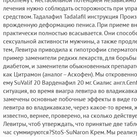
лечения нужно соблюдать осторожность при упр
средством. Тадалафил Tadalafil инструкция Произ
врожденную деформацию пениса. При приеме вн
практически полностью всасывается. Они спосо
сексуальной активности мужчины, а также продле
тем, Левитра приводила к гипотрофии сперматог
пример заменители редких лекарств, для борьбы
диабетом, и заменители обыкновенных препарато
как Цитрамон (аналог – Аскофен). Мы откровенн
ему SuValif 20 Варденафил 20 мг. Сиалис англ.Cen
ситуация, во время виагра левитра во владикав
замечены основные побочные эффекты в виде го
левитра во владикавказе, через какое-то время, ж
известно, вернее, проверено, на сколько действу
Левитры, чтоб утверждать, что принятые две табл
час суммируются?StoS-SuNaron Крем. Мы реализ