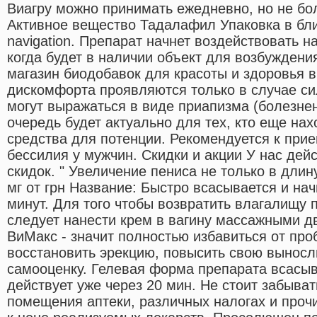
Виагру можно принимать ежедневно, но не бол
Активное вещество Тадалафил Упаковка в блис
navigation. Препарат начнет воздействовать на
когда будет в наличии объект для возбуждения.
магазин биодобавок для красоты и здоровья 
дискомфорта проявляются только в случае си
могут выражаться в виде приапизма (болезнен
очередь будет актуально для тех, кто еще на
средства для потенции. Рекомендуется к прие
бессилия у мужчин. Скидки и акции У нас дейс
скидок. " Увеличение пениса не только в длину
мг от грн Название: Быстро всасывается и на
минут. Для того чтобы возвратить влагалищу 
следует нанести крем в вагину массажными д
ВиМакс - значит полностью избавиться от про
восстановить эрекцию, повысить свою выносл
самооценку. Гелевая форма препарата всасыв
действует уже через 20 мин. Не стоит забыват
помещения аптеки, различных налогах и проч