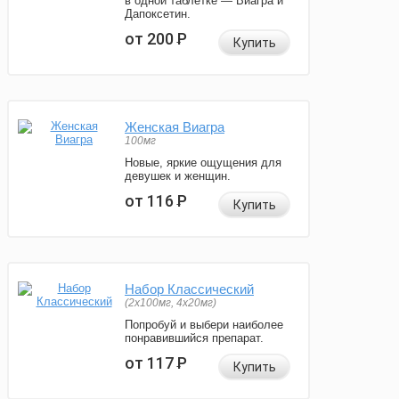
в одной таблетке — Виагра и
Дапоксетин.
от 200
Р
Купить
Женская Виагра
100мг
Новые, яркие ощущения для
девушек и женщин.
от 116
Р
Купить
Набор Классический
(2x100мг, 4x20мг)
Попробуй и выбери наиболее
понравившийся препарат.
от 117
Р
Купить