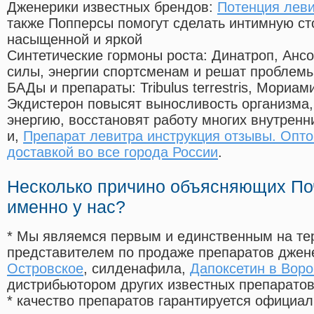
Дженерики известных брендов:
Потенция лев
также Попперсы помогут сделать интимную с
насыщенной и яркой
Синтетические гормоны роста
: Динатроп, Анс
силы, энергии спортсменам и решат проблем
БАДы и препараты:
Tribulus terrestris, Мориа
Экдистерон повысят выносливость организма,
энергию, восстановят работу многих внутренн
и,
Препарат левитра инструкция отзывы. Опто
доставкой во все города России
.
Несколько причино объясняющих По
именно у нас?
* Мы являемся первым и единственным на те
представителем по продаже препаратов дже
Островское
, силденафила
,
Дапоксетин в Воро
дистрибьютором других известных препарато
* качество препаратов гарантируется офици