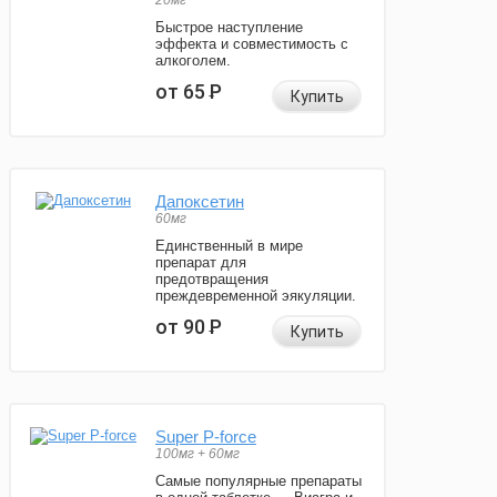
20мг
Быстрое наступление
эффекта и совместимость с
алкоголем.
от 65
Р
Купить
Дапоксетин
60мг
Единственный в мире
препарат для
предотвращения
преждевременной эякуляции.
от 90
Р
Купить
Super P-force
100мг + 60мг
Самые популярные препараты