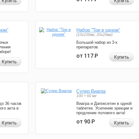
Купить
Купить
ном"
Набор "Три в одном"
)
(10x100мг, 20x20мг)
рных
Большой набор из 3-х
ления
препаратов.
аборе!
от 117
Р
Купить
Купить
Супер Виагра
100 + 60 мг
до 36 часов
Виагра и Дапоксетин в одной
ого акта в
таблетке. Усиление эрекции и
продление полового акта!
от 90
Р
Купить
Купить