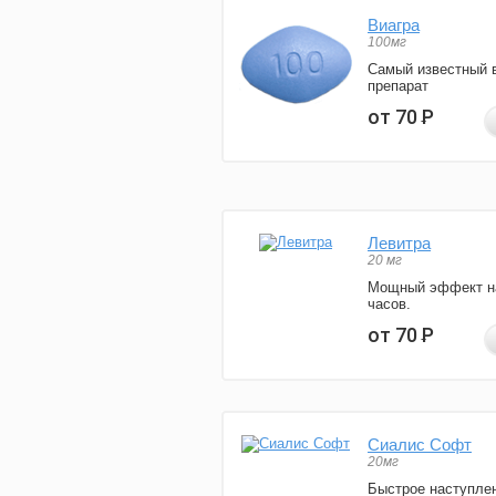
Виагра
100мг
Самый известный 
препарат
от 70
Р
Левитра
20 мг
Мощный эффект н
часов.
от 70
Р
Сиалис Софт
20мг
Быстрое наступле