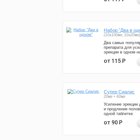
Набор "Два в од
(10x100мг, 10x20мг
Два самых популя
препарата для уси
эрекции в одном н
от 115
Р
Супер Сиалис
20мг + 60мг
Усиление эрекции 
и продление полов
одной таблетке.
от 90
Р