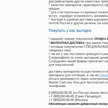
дистрибьютором других известных преп
* качество препаратов гарантируется 
продаж
* для стестинельных и скромных клиент
вслух, подойдет возможность анонимны
* быстрая и удобная доставка курьером
почтой России в другие регионы 1м кла
Покупать у нас выгодно
СКИДКА 
! каждому новому покупателю
БЕСПЛАТНАЯ ДОСТАВКА
!
при заказе тов
! оптовым покупателям СПЕЦИАЛЬНЫЕ 
товарного чека
! так же у нас постоянно проводятся 
Силденафила по очень выгодным ценам
Cотрудники нашей фирмы прилагают ма
для покупателей
доставка препаратов осуществляется б
препараты для потенции, а так же
Джен
оплата принимаются через электронные
Master Card или Visa для бесплатной 
телефонам:
8
(800
)200-86-85
(
по России звонок бесп
+7
(800
)200-86-85
(
Санкт-Петербург)
+7
(800
)200-86-85
(
Москва)
Обязательно назовите добавочный номер: