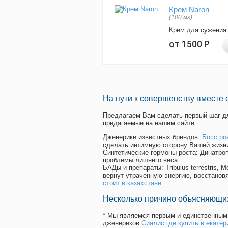
Крем Naron
(100 мг)
Крем для сужения
от 1500
Р
На пути к совершенству вместе 
Предлагаем Вам сделать первый шаг дл
придагаемые на нашем сайте:
Дженерики известных брендов:
Босс ро
сделать интимную сторону Вашей жизн
Синтетические гормоны роста
: Динатро
проблемы лишнего веса
БАДы и препараты:
Tribulus terrestris
вернут утраченную энергию, восстановя
стоит в казахстане
.
Несколько причино объясняющих
* Мы являемся первым и единственным 
дженериков
Сиалис где купить в екатер