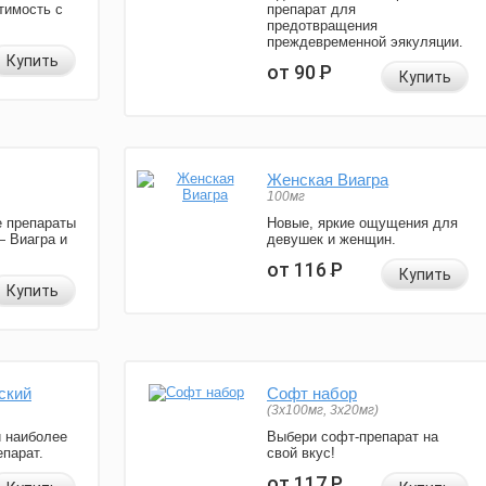
тимость с
препарат для
предотвращения
преждевременной эякуляции.
Купить
от 90
Р
Купить
Женская Виагра
100мг
 препараты
Новые, яркие ощущения для
— Виагра и
девушек и женщин.
от 116
Р
Купить
Купить
ский
Софт набор
(3x100мг, 3x20мг)
и наиболее
Выбери софт-препарат на
парат.
свой вкус!
от 117
Р