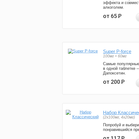
эффекта и совмес
алкоголем.
от 65
Р
Super P-force
100мг + 60мг
Самые популярные
в одной таблетке 
Дапоксетин.
от 200
Р
Набор Классиче
(2x100мг, 4x20мг)
Попробуй и выбер
понравившийся пре
от 117
Р