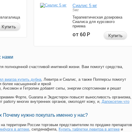
Сиалис 5 мг
5мг
 влагалища
Терапевтическая дозировка
Сиалиса для курсового
приема
Купить
от 60
Р
Купить
с нами
я полноценной счастливой инитмной жизни. Вам помогут средства,
ял виагра купить дубна
, Левитра и Сиалис, а также Попперсы помогут
и более насыщенной и яркой
п, Ансомон и Гетропин добавят силы, энергии спортсменам и решат
, Мориамин Форте, Guarana и Экдистерон повысят выносливость организма,
т работу многих внутренних органов, омолодят кожу, и,
Дапоксетин что
 Почему нужно покупать именно у нас?
на территории России торговым представителем по продаже препаратов
инбурге в аптеке
, силденафила
,
Купить таблетки левитра в аптеке
и