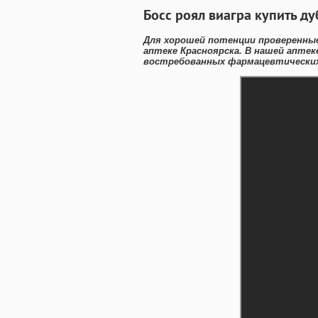
Босс роял виагра купить д
Для хорошей потенции проверенные
аптеке Красноярска. В нашей апте
востребованных фармацевтических 