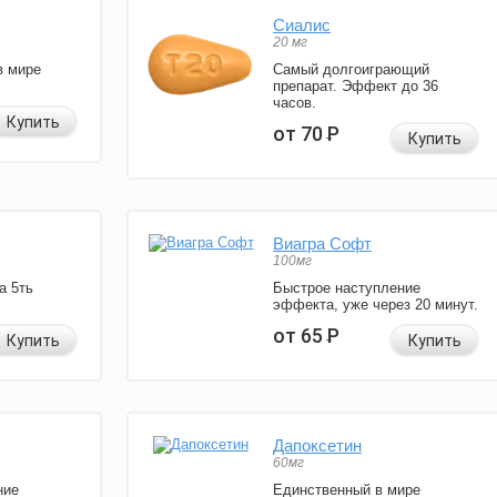
Сиалис
20 мг
в мире
Самый долгоиграющий
препарат. Эффект до 36
часов.
Купить
от 70
Р
Купить
Виагра Софт
100мг
а 5ть
Быстрое наступление
эффекта, уже через 20 минут.
от 65
Р
Купить
Купить
Дапоксетин
60мг
ние
Единственный в мире