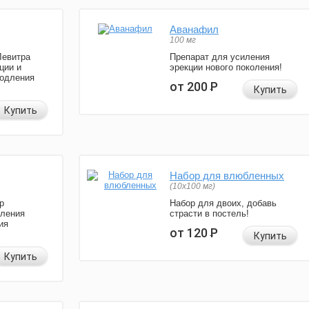
Аванафил
100 мг
Левитра
Препарат для усиления
ции и
эрекции нового поколения!
родления
от 200
Р
Купить
Купить
Набор для влюбленных
(10х100 мг)
р
Набор для двоих, добавь
иления
страсти в постель!
ия
от 120
Р
Купить
Купить