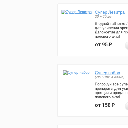
Супер Левитра
20 + 60 мг
В одной таблетке 
для усиления эрек
Дапоксетин для п
полового акта!
от 95
Р
Супер набор
(2х160мг, 4х80мг)
Попробуй все супе
препараты для ус
эрекции и продлен
полового акта!
от 158
Р