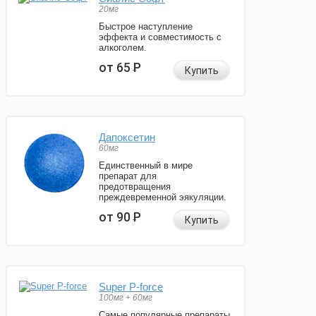
20мг
Быстрое наступление
эффекта и совместимость с
алкоголем.
от 65
Р
Купить
Дапоксетин
60мг
Единственный в мире
препарат для
предотвращения
преждевременной эякуляции.
от 90
Р
Купить
Super P-force
100мг + 60мг
Самые популярные препараты