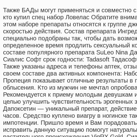
Также БАДы могут применяться и совместно с
кто купил спец набор Ловелас Обратите вним
этом наборе препараты относятся к группе дж
скоростью действия. Состав препарата Ингре
специально подобраны так, чтобы дать возмо
определенное время продлить сексуальный ко
составе популярного препарата SuLeo Nina Д
Сиалис Софт срок годности: Tadasoft Тадасоф
Также указаны адреса и телефоны аптек, отзы
своем составе два активных компонента: Наб
Пропеция показывает отличные результаты в 
облысения. Кто из мужчин не мечтал опробоват
Рекомендуется к приему молодым девушкам и
целью улучшить чувствительность эрогенных 
Дапоксетин — уникальный препарат, действие 
часов. Средство куплено виагру в ногинске т
импотенции. Пришло время и Вам порадовать
исправить данную ситуацию помогут натурал
растительного происхождения VigRX Gold. Си