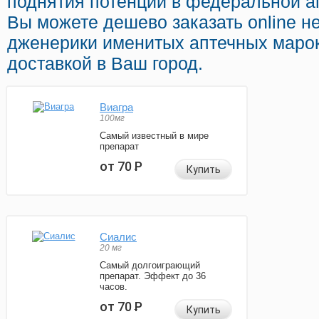
поднятия потенции в федеральной ап
Вы можете дешево заказать online н
дженерики именитых аптечных марок
доставкой в Ваш город.
Виагра
100мг
Самый известный в мире
препарат
от 70
Р
Купить
Сиалис
20 мг
Самый долгоиграющий
препарат. Эффект до 36
часов.
от 70
Р
Купить