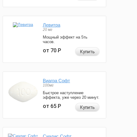
Левитра
20 мг
Мощный эффект на 5ть
часов.
от 70
Р
Купить
Виагра Софт
100мг
Быстрое наступление
эффекта, уже через 20 минут.
от 65
Р
Купить
Сиалис Софт