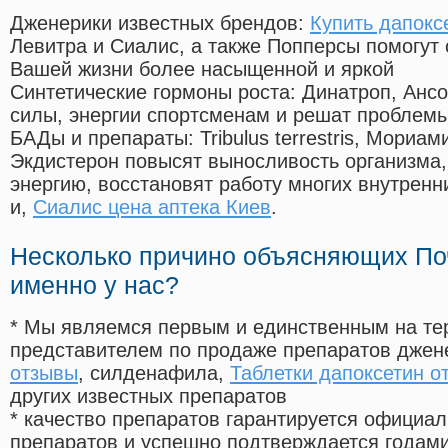
Дженерики известных брендов:
Купить дапокс
Левитра и Сиалис, а также Попперсы помогут
Вашей жизни более насыщенной и яркой
Синтетические гормоны роста
: Динатроп, Анс
силы, энергии спортсменам и решат проблем
БАДы и препараты:
Tribulus terrestris, Мориа
Экдистерон повысят выносливость организма,
энергию, восстановят работу многих внутренн
и,
Сиалис цена аптека Киев
.
Несколько причино объясняющих По
именно у нас?
* Мы являемся первым и единственным на те
представителем по продаже препаратов дже
отзывы
, силденафила
,
Таблетки дапоксетин о
других известных препаратов
* качество препаратов гарантируется офици
препаратов и успешно подтверждается годам