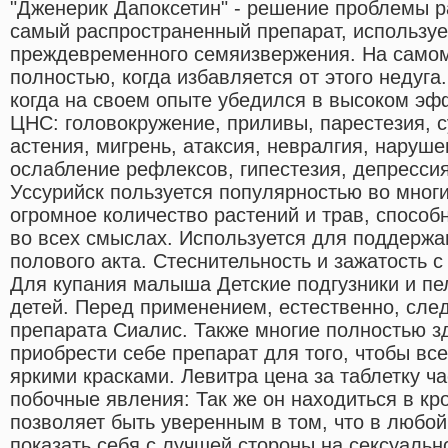
"Дженерик Дапоксетин" - решение проблемы ран
самый распространенный препарат, использу
преждевременного семяизвержения. На самом
полностью, когда избавляется от этого недуг
когда на своем опыте убедился в высоком эф
ЦНС: головокружение, приливы, парестезия, с
астения, мигрень, атаксия, невралгия, наруше
ослабление рефлексов, гипестезия, депрессия
Уссурийск пользуется популярностью во многи
огромное количество растений и трав, спосо
во всех смыслах. Используется для поддержа
полового акта. Стеснительность и зажатость 
Для купания малыша Детские подгузники и п
детей. Перед применением, естественно, след
препарата Сиалис. Также многие полностью 
приобрести себе препарат для того, чтобы вс
яркими красками. Левитра цена за таблетку 
побочные явления: Так же он находиться в кро
позволяет быть уверенным в том, что в любо
показать себя с лучшей стороны на сексуальн