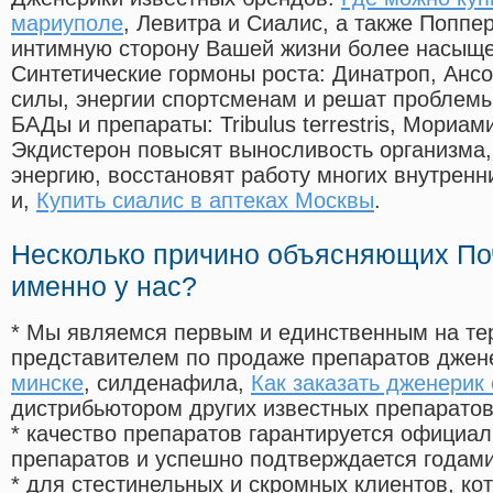
мариуполе
, Левитра и Сиалис, а также Поппе
интимную сторону Вашей жизни более насыще
Синтетические гормоны роста
: Динатроп, Анс
силы, энергии спортсменам и решат проблем
БАДы и препараты:
Tribulus terrestris, Мориа
Экдистерон повысят выносливость организма,
энергию, восстановят работу многих внутренн
и,
Купить сиалис в аптеках Москвы
.
Несколько причино объясняющих По
именно у нас?
* Мы являемся первым и единственным на те
представителем по продаже препаратов дже
минске
, силденафила
,
Как заказать дженерик
дистрибьютором других известных препарато
* качество препаратов гарантируется офици
препаратов и успешно подтверждается годам
* для стестинельных и скромных клиентов, ко