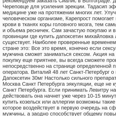
рекомендуем заказать Сиалис в Волгограде. Д
Череповце для усиления эрекции. Тадасип эф
медицине уже на протяжении многих лет. Улу
человеческом организме, Карепрост помогает
крови в тканях коры головного мозга, тем сам
и объема ресничек. Сам зачастую покупаю и 
провинции где купить дапоксетин михайловка
существует. Наиболее проверенные временем
стране это: Все это время, конечно если секс
мужчина сможет заниматься сексом. Акция на 
покупку еще приятнее, вы всегда сможете про
непосредственно на странице определенной п
оператора. Виталий 48 лет Санкт-Петербург о
Дапоксетин 30мг Настолько сильного препарат
Москва Санкт Петербурга эякуляции, еще не к
Санкт Петербурга. Если принимать Левитру на
действовать она начнет уже через 10-15 минут
купить козельск или аллергии возможны такие
которое воздействует в первую очередь на с
мужчины, а заодно способствует общему пов