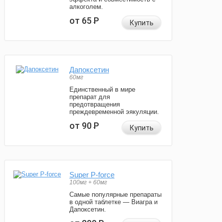
алкоголем.
от 65
Р
Купить
Дапоксетин
60мг
Единственный в мире
препарат для
предотвращения
преждевременной эякуляции.
от 90
Р
Купить
Super P-force
100мг + 60мг
Самые популярные препараты
в одной таблетке — Виагра и
Дапоксетин.