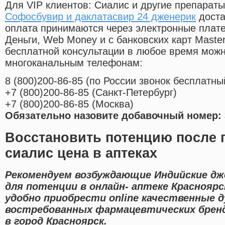
Для VIP клиентов: Сиалис и другие препараты
Софосбувир и даклатасвир 24 дженерик
доста
оплата принимаются через электронные плат
Деньги, Web Money и с банковских карт Master
бесплатной консультации в любое время мож
многоканальным телефонам:
8
(800
)200-86-85
(
по России звонок бесплатны
+7
(800
)200-86-85
(
Санкт-Петербург)
+7
(800
)200-86-85
(
Москва)
Обязательно назовите добавочный номер: 
Восстановить потенцию после 
сиалис цена в аптеках
Рекомендуем возбуждающие Индийские дж
для потенции в онлайн- аптеке Краснояр
удобно приобрести online качественные 
востребованных фармацевтических бренд
в город Красноярск.