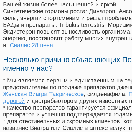
Вашей жизни более насыщенной и яркой
Синтетические гормоны роста
: Динатроп, Анс
силы, энергии спортсменам и решат проблем
БАДы и препараты:
Tribulus terrestris, Мориа
Экдистерон повысят выносливость организма,
энергию, восстановят работу многих внутренн
и,
Сиалис 28 цена
.
Несколько причино объясняющих По
именно у нас?
* Мы являемся первым и единственным на те
представителем по продаже препаратов дже
Женская Виагра Таврическое
, силденафила
,
П
дорогой
и дистрибьютором других известных 
* качество препаратов гарантируется офици
препаратов и успешно подтверждается годам
* для стестинельных и скромных клиентов, ко
название Виагра или Сиалис в аптеке вслух, 