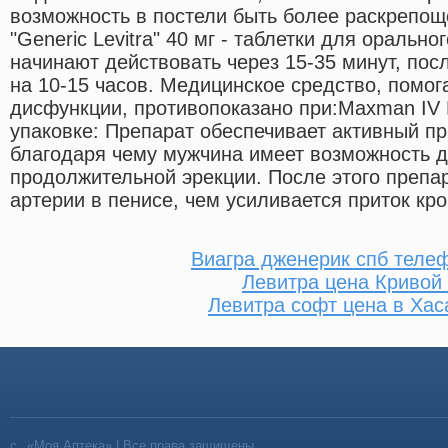
возможность в постели быть более раскрепо
"Generic Levitra" 40 мг - таблетки для оральн
начинают действовать через 15-35 минут, пос
на 10-15 часов. Медицинское средство, помо
дисфункции, противопоказано при:Maxman IV 
упаковке: Препарат обеспечивает активный при
благодаря чему мужчина имеет возможность д
продолжительной эрекции. После этого препа
артерии в пенисе, чем усиливается приток кро
Виагра дженерик спб телеф
Левитра цена Кривой 
Левитра софт цена в Ха
«Моя Аптека» | Все права защищены