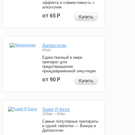
эффекта и совместимость с
алкоголем.
от 65
Р
Купить
Дапоксетин
60мг
Единственный в мире
препарат для
предотвращения
преждевременной эякуляции.
от 90
Р
Купить
Super P-force
100мг + 60мг
Самые популярные препараты
в одной таблетке — Виагра и
Дапоксетин.