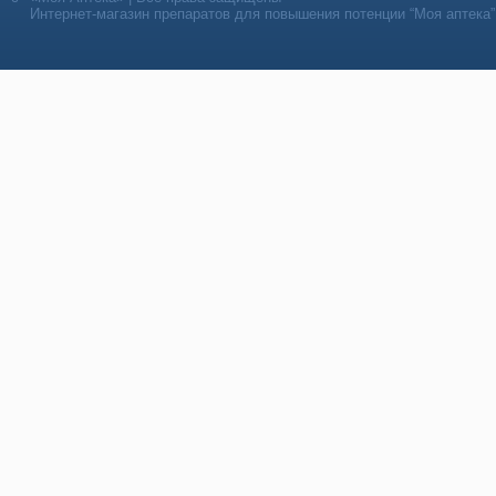
Интернет-магазин препаратов для повышения потенции “Моя аптека”