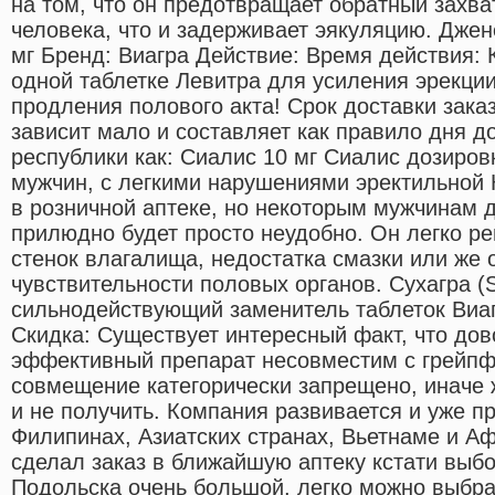
на том, что он предотвращает обратный захва
человека, что и задерживает эякуляцию. Дже
мг Бренд: Виагра Действие: Время действия: К
одной таблетке Левитра для усиления эрекции
продления полового акта! Срок доставки зака
зависит мало и составляет как правило дня д
республики как: Сиалис 10 мг Сиалис дозиров
мужчин, с легкими нарушениями эректильной 
в розничной аптеке, но некоторым мужчинам д
прилюдно будет просто неудобно. Он легко р
стенок влагалища, недостатка смазки или же 
чувствительности половых органов. Сухагра (Suh
сильнодействующий заменитель таблеток Виагр
Скидка: Существует интересный факт, что до
эффективный препарат несовместим с грейпф
совмещение категорически запрещено, иначе
и не получить. Компания развивается и уже пр
Филипинах, Азиатских странах, Вьетнаме и Аф
сделал заказ в ближайшую аптеку кстати выбо
Подольска очень большой, легко можно выбр