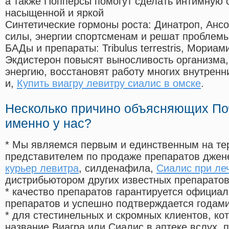
а также Попперсы помогут сделать интимную 
насыщенной и яркой
Синтетические гормоны роста
: Динатроп, Анс
силы, энергии спортсменам и решат проблем
БАДы и препараты:
Tribulus terrestris, Мориа
Экдистерон повысят выносливость организма,
энергию, восстановят работу многих внутренн
и,
Купить виагру левитру сиалис в омске
.
Несколько причино объясняющих По
именно у нас?
* Мы являемся первым и единственным на те
представителем по продаже препаратов дже
курьер левитра
, силденафила
,
Сиалис при ле
дистрибьютором других известных препарато
* качество препаратов гарантируется офици
препаратов и успешно подтверждается годам
* для стестинельных и скромных клиентов, ко
название Виагра или Сиалис в аптеке вслух, 