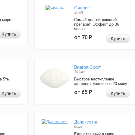
Сиалис
20 мг
в мире
Самый долгоиграющий
препарат. Эффект до 36
часов.
Купить
от 70
Р
Купить
Виагра Софт
100мг
а 5ть
Быстрое наступление
эффекта, уже через 20 минут.
от 65
Р
Купить
Купить
Дапоксетин
60мг
ние
Единственный в мире