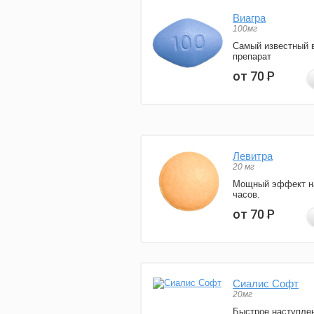
Виагра
100мг
Самый известный 
препарат
от 70
Р
Левитра
20 мг
Мощный эффект н
часов.
от 70
Р
Сиалис Софт
20мг
Быстрое наступле