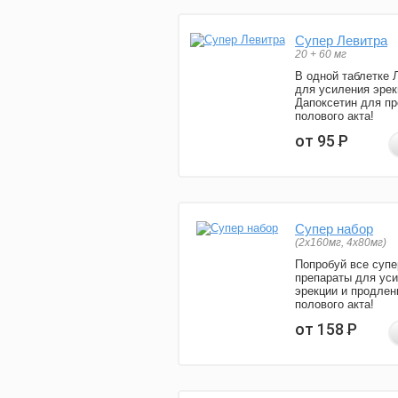
Супер Левитра
20 + 60 мг
В одной таблетке 
для усиления эрек
Дапоксетин для п
полового акта!
от 95
Р
Супер набор
(2х160мг, 4х80мг)
Попробуй все супе
препараты для ус
эрекции и продлен
полового акта!
от 158
Р