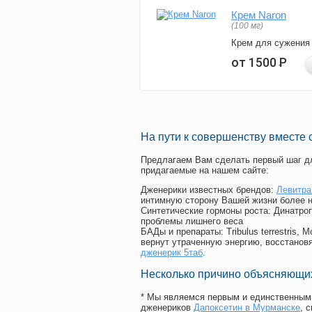
Крем Naron
(100 мг)
Крем для сужения
от 1500
Р
На пути к совершенству вместе 
Предлагаем Вам сделать первый шаг дл
придагаемые на нашем сайте:
Дженерики известных брендов:
Левитра
интимную сторону Вашей жизни более 
Синтетические гормоны роста
: Динатро
проблемы лишнего веса
БАДы и препараты:
Tribulus terrestris
вернут утраченную энергию, восстановя
дженерик 5таб
.
Несколько причино объясняющих
* Мы являемся первым и единственным 
дженериков
Дапоксетин в Мурманске
, 