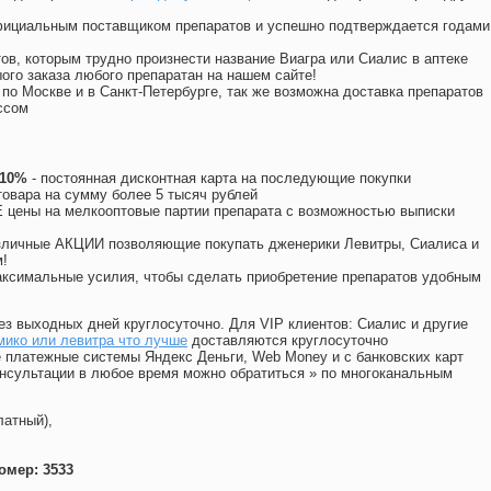
официальным поставщиком препаратов и успешно подтверждается годами
ов, которым трудно произнести название Виагра или Сиалис в аптеке
ого заказа любого препаратан на нашем сайте!
 по Москве и в Санкт-Петербурге, так же возможна доставка препаратов
ссом
 10%
- постоянная дисконтная карта на последующие покупки
товара на сумму более 5 тысяч рублей
цены на мелкооптовые партии препарата с возможностью выписки
различные АКЦИИ позволяющие покупать дженерики Левитры, Сиалиса и
!
ксимальные усилия, чтобы сделать приобретение препаратов удобным
ез выходных дней круглосуточно. Для VIP клиентов: Сиалис и другие
мико или левитра что лучше
доставляются круглосуточно
 платежные системы Яндекс Деньги, Web Money и с банковских карт
консультации в любое время можно обратиться
»
по многоканальным
латный),
омер: 3533