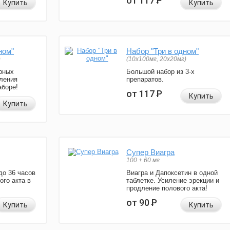
от 117
Р
Купить
Купить
ном"
Набор "Три в одном"
)
(10x100мг, 20x20мг)
рных
Большой набор из 3-х
ления
препаратов.
аборе!
от 117
Р
Купить
Купить
Супер Виагра
100 + 60 мг
до 36 часов
Виагра и Дапоксетин в одной
ого акта в
таблетке. Усиление эрекции и
продление полового акта!
от 90
Р
Купить
Купить