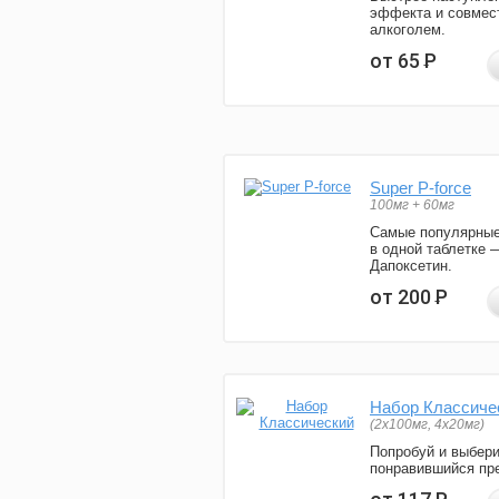
эффекта и совмес
алкоголем.
от 65
Р
Super P-force
100мг + 60мг
Самые популярные
в одной таблетке 
Дапоксетин.
от 200
Р
Набор Классиче
(2x100мг, 4x20мг)
Попробуй и выбер
понравившийся пре