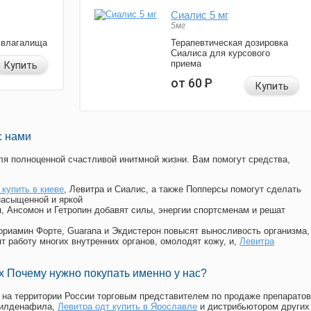
Сиалис 5 мг
5мг
 влагалища
Терапевтическая дозировка
Сиалиса для курсового
приема
Купить
от 60
Р
Купить
с нами
я полноценной счастливой инитмной жизни. Вам помогут средства,
 купить в киеве
, Левитра и Сиалис, а также Попперсы помогут сделать
насыщенной и яркой
п, Ансомон и Гетропин добавят силы, энергии спортсменам и решат
, Мориамин Форте, Guarana и Экдистерон повысят выносливость организма,
т работу многих внутренних органов, омолодят кожу, и,
Левитра
 Почему нужно покупать именно у нас?
на территории России торговым представителем по продаже препаратов
силденафила
,
Левитра одт купить в Ярославле
и дистрибьютором других