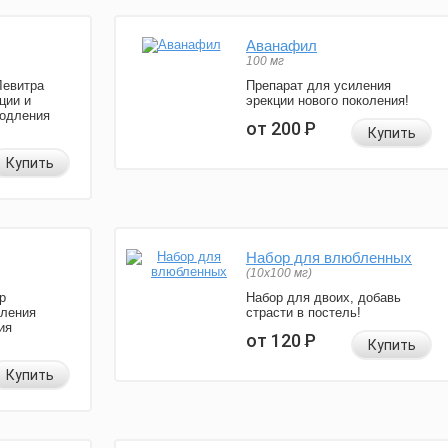
Аванафил
100 мг
Левитра
Препарат для усиления
ции и
эрекции нового поколения!
родления
от 200
Р
Купить
Купить
Набор для влюбленных
(10х100 мг)
р
Набор для двоих, добавь
иления
страсти в постель!
ия
от 120
Р
Купить
Купить