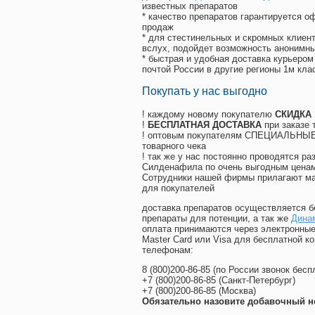
известных препаратов
* качество препаратов гарантируется 
продаж
* для стестинельных и скромных клиент
вслух, подойдет возможность анонимны
* быстрая и удобная доставка курьером
почтой России в другие регионы 1м кла
Покупать у нас выгодно
! каждому новому покупателю
СКИДКА
!
БЕСПЛАТНАЯ ДОСТАВКА
при заказе 
! оптовым покупателям СПЕЦИАЛЬНЫЕ 
товарного чека
! так же у нас постоянно проводятся 
Силденафила по очень выгодным ценам
Cотрудники нашей фирмы прилагают ма
для покупателей
доставка препаратов осуществляется б
препараты для потенции, а так же
Дина
оплата принимаются через электронные
Master Card или Visa для бесплатной 
телефонам:
8
(800
)200-86-85
(
по России звонок бесп
+7
(800
)200-86-85
(
Санкт-Петербург)
+7
(800
)200-86-85
(
Москва)
Обязательно назовите добавочный н