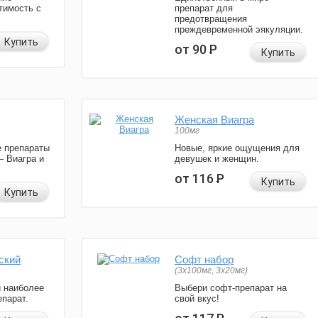
тимость с
препарат для
предотвращения
преждевременной эякуляции.
Купить
от 90
Р
Купить
Женская Виагра
100мг
 препараты
Новые, яркие ощущения для
— Виагра и
девушек и женщин.
от 116
Р
Купить
Купить
ский
Софт набор
(3x100мг, 3x20мг)
и наиболее
Выбери софт-препарат на
парат.
свой вкус!