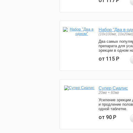
от 117
Р
Набор "Два в од
(10x100мг, 10x20мг
Два самых популя
препарата для уси
эрекции в одном н
от 115
Р
Супер Сиалис
20мг + 60мг
Усиление эрекции 
и продление полов
одной таблетке.
от 90
Р