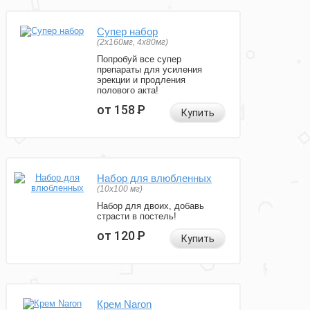
Супер набор
(2х160мг, 4х80мг)
Попробуй все супер
препараты для усиления
эрекции и продления
полового акта!
от 158
Р
Купить
Набор для влюбленных
(10х100 мг)
Набор для двоих, добавь
страсти в постель!
от 120
Р
Купить
Крем Naron