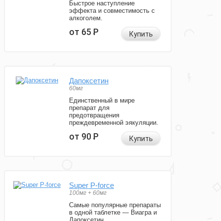
Быстрое наступление
эффекта и совместимость с
алкоголем.
от 65
Р
Купить
Дапоксетин
60мг
Единственный в мире
препарат для
предотвращения
преждевременной эякуляции.
от 90
Р
Купить
Super P-force
100мг + 60мг
Самые популярные препараты
в одной таблетке — Виагра и
Дапоксетин.