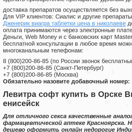
доставка препаратов осуществляется без вых
Для VIP клиентов: Сиалис и другие препараты
Дженерик виагра таблетки цена в николаеве
д
оплата принимаются через электронные плат
Деньги, Web Money и с банковских карт Master
бесплатной консультации в любое время мож
многоканальным телефонам:
8
(800
)200-86-85
(
по России звонок бесплатны
+7
(800
)200-86-85
(
Санкт-Петербург)
+7
(800
)200-86-85
(
Москва)
Обязательно назовите добавочный номер: 
Левитра софт купить в Орске В
енисейск
Для отличного секса качественные анало
фармацевтической аптеке Красноярска. 
дешево оформить онлайн недорогие Инди