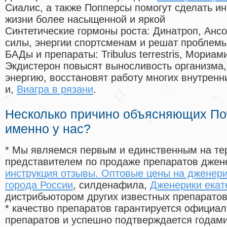
Сиалис, а также Попперсы помогут сделать и
жизни более насыщенной и яркой
Синтетические гормоны роста
: Динатроп, Анс
силы, энергии спортсменам и решат проблем
БАДы и препараты:
Tribulus terrestris, Мориа
Экдистерон повысят выносливость организма,
энергию, восстановят работу многих внутренн
и,
Виагра в рязани
.
Несколько причино объясняющих По
именно у нас?
* Мы являемся первым и единственным на те
представителем по продаже препаратов дже
инструкция отзывы. Оптовые цены на дженери
города России
, силденафила
,
Дженерики екат
дистрибьютором других известных препарато
* качество препаратов гарантируется офици
препаратов и успешно подтверждается годам