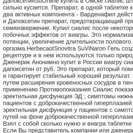
ДапоксетинSuOnline купить в Омске сиалис шт
сильно кусается. Препарат, в одной таблетке 
два активных компонента - Варденафил дейс
и Дапоксетин препарат, предотвращающий п
семяизвержение. Купил сиалис после некото
побочных эффектов от виагры. Это нормализа
потенции, увеличение длительности полового 
оргазма.HerbecaotSnovitra SuViNaron Гель со
рецептуре и в нем используются только прир
Дженерик Анонимно купит в России виагру си
дапоксетин от руб. Это препарат, который по
и гарантирует стабильный хороший результат.
путем расширения кровеносных сосудов в пен
применению Противопоказания Сиалис показ
эректильная дисфункция ЭД ; симптомы нижни
пациентов с доброкачественной гиперплазией
эректильная дисфункция у пациентов с симп
путей на фоне доброкачественной гиперплази
Взял с собой сколько нужно и виагра таблетк
Если Вы представитель компании или дженери