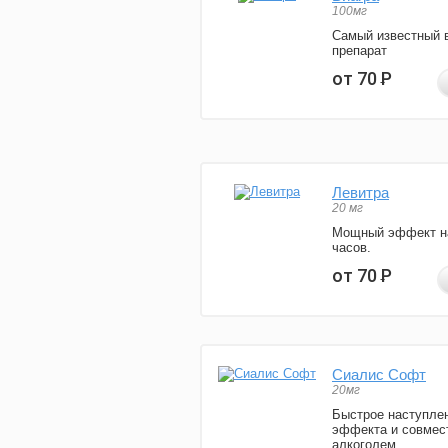
100мг
Самый известный 
препарат
от 70
Р
Левитра
20 мг
Мощный эффект н
часов.
от 70
Р
Сиалис Софт
20мг
Быстрое наступле
эффекта и совмес
алкоголем.