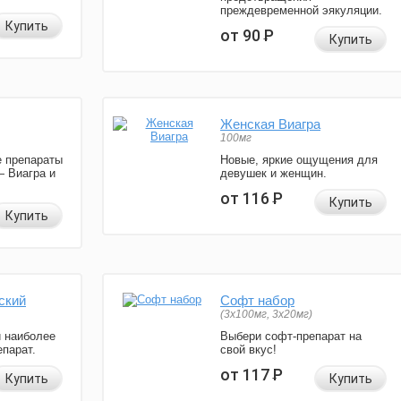
преждевременной эякуляции.
Купить
от 90
Р
Купить
Женская Виагра
100мг
 препараты
Новые, яркие ощущения для
— Виагра и
девушек и женщин.
от 116
Р
Купить
Купить
ский
Софт набор
(3x100мг, 3x20мг)
и наиболее
Выбери софт-препарат на
парат.
свой вкус!
от 117
Р
Купить
Купить