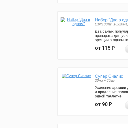
Набор "Два в од
(10x100мг, 10x20мг
Два самых популя
препарата для уси
эрекции в одном н
от 115
Р
Супер Сиалис
20мг + 60мг
Усиление эрекции 
и продление полов
одной таблетке.
от 90
Р