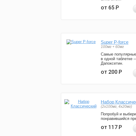
от 65
Р
Super P-force
100мг + 60мг
Самые популярные
в одной таблетке 
Дапоксетин.
от 200
Р
Набор Классиче
(2x100мг, 4x20мг)
Попробуй и выбер
понравившийся пре
от 117
Р