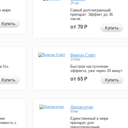
20 мг
в мире
Самый долгоиграющий
препарат. Эффект до 36
часов.
Купить
от 70
Р
Купить
Виагра Софт
100мг
а 5ть
Быстрое наступление
эффекта, уже через 20 минут.
от 65
Р
Купить
Купить
Дапоксетин
60мг
ние
Единственный в мире
тимость с
препарат для
предотвращения