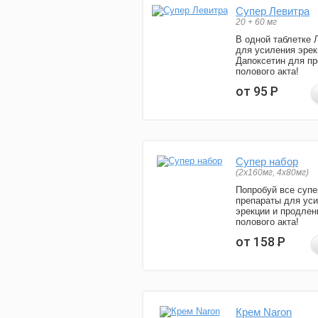
Супер Левитра
20 + 60 мг
В одной таблетке 
для усиления эрек
Дапоксетин для п
полового акта!
от 95
Р
Супер набор
(2х160мг, 4х80мг)
Попробуй все супе
препараты для ус
эрекции и продлен
полового акта!
от 158
Р
Крем Naron