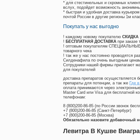
* для стестинельных и скромных клиент
вслух, подойдет возможность анонимны
* быстрая и удобная доставка курьером
почтой России в другие регионы 1м кла
Покупать у нас выгодно
! каждому новому покупателю
СКИДКА
!
БЕСПЛАТНАЯ ДОСТАВКА
при заказе 
! оптовым покупателям СПЕЦИАЛЬНЫЕ 
товарного чека
! так же у нас постоянно проводятся 
Силденафила по очень выгодным ценам
Cотрудники нашей фирмы прилагают ма
для покупателей
доставка препаратов осуществляется б
препараты для потенции, а так же
Где в
оплата принимаются через электронные
Master Card или Visa для бесплатной 
телефонам:
8
(800
)200-86-85
(
по России звонок бесп
+7
(800
)200-86-85
(
Санкт-Петербург)
+7
(800
)200-86-85
(
Москва)
Обязательно назовите добавочный н
Левитра В Кушве Виагра