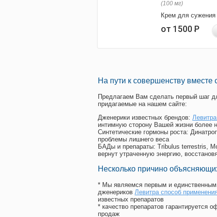
(100 мг)
Крем для сужения
от 1500
Р
На пути к совершенству вместе 
Предлагаем Вам сделать первый шаг дл
придагаемые на нашем сайте:
Дженерики известных брендов:
Левитра
интимную сторону Вашей жизни более 
Синтетические гормоны роста
: Динатро
проблемы лишнего веса
БАДы и препараты:
Tribulus terrestris
вернут утраченную энергию, восстановя
Несколько причино объясняющих
* Мы являемся первым и единственным 
дженериков
Левитра способ применения
известных препаратов
* качество препаратов гарантируется 
продаж