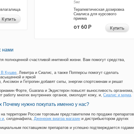
5мг
 влагалища
Терапевтическая дозировка
Сиалиса для курсового
приема
Купить
от 60
Р
Купить
с нами
я полноценной счастливой инитмной жизни. Вам помогут средства,
 В Кушве
, Левитра и Сиалис, а также Попперсы помогут сделать
насыщенной и яркой
п, Ансомон и Гетропин добавят силы, энергии спортсменам и решат
, Мориамин Форте, Guarana и Экдистерон повысят выносливость организма,
т работу многих внутренних органов, омолодят кожу, и,
Сиалис и мдма
.
 Почему нужно покупать именно у нас?
на территории России торговым представителем по продаже препаратов
 и
, силденафила
,
Дженерик виагра магазин
и дистрибьютором других
официальным поставщиком препаратов и успешно подтверждается годами