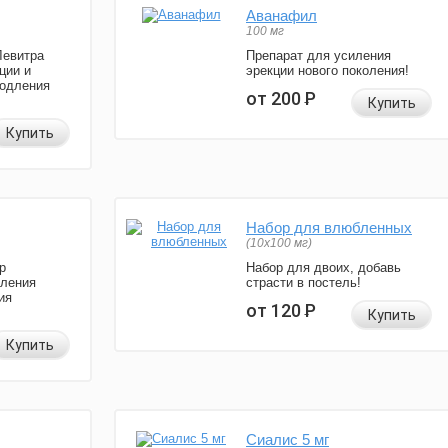
Аванафил
100 мг
Левитра
Препарат для усиления
ции и
эрекции нового поколения!
родления
от 200
Р
Купить
Купить
Набор для влюбленных
(10х100 мг)
р
Набор для двоих, добавь
иления
страсти в постель!
ия
от 120
Р
Купить
Купить
Сиалис 5 мг