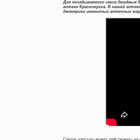
Для незабываемого секса дешёвые
аптеке Красноярска. В нашей апт
дженерики именитых аптечных маро
Сиалис капсулы может действовать на 