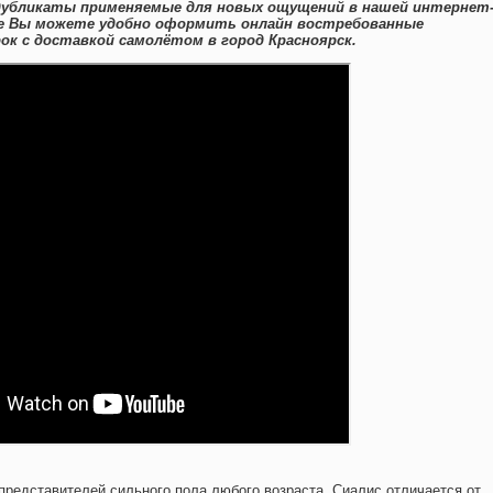
 дубликаты применяемые для новых ощущений в нашей интернет
еке Вы можете удобно оформить онлайн востребованные
к с доставкой самолётом в город Красноярск.
представителей сильного пола любого возраста. Сиалис отличается от