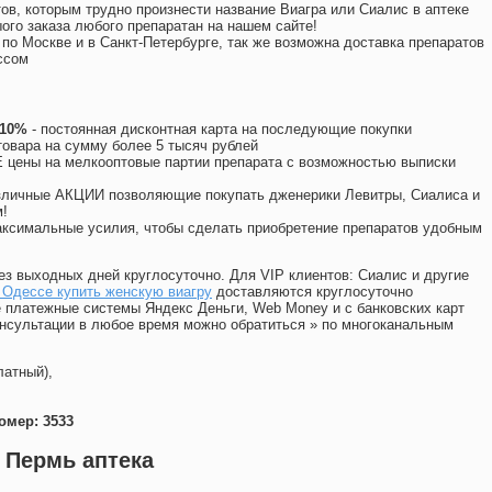
ов, которым трудно произнести название Виагра или Сиалис в аптеке
ого заказа любого препаратан на нашем сайте!
 по Москве и в Санкт-Петербурге, так же возможна доставка препаратов
ссом
 10%
- постоянная дисконтная карта на последующие покупки
товара на сумму более 5 тысяч рублей
цены на мелкооптовые партии препарата с возможностью выписки
различные АКЦИИ позволяющие покупать дженерики Левитры, Сиалиса и
!
ксимальные усилия, чтобы сделать приобретение препаратов удобным
ез выходных дней круглосуточно. Для VIP клиентов: Сиалис и другие
 Одессе купить женскую виагру
доставляются круглосуточно
 платежные системы Яндекс Деньги, Web Money и с банковских карт
консультации в любое время можно обратиться
»
по многоканальным
латный),
омер: 3533
 Пермь аптека