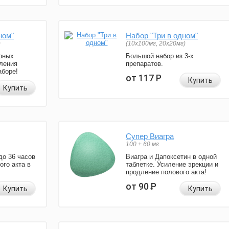
ном"
Набор "Три в одном"
)
(10x100мг, 20x20мг)
рных
Большой набор из 3-х
ления
препаратов.
аборе!
от 117
Р
Купить
Купить
Супер Виагра
100 + 60 мг
до 36 часов
Виагра и Дапоксетин в одной
ого акта в
таблетке. Усиление эрекции и
продление полового акта!
от 90
Р
Купить
Купить