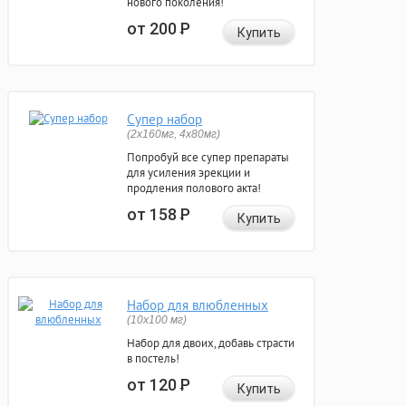
нового поколения!
от 200
Р
Купить
Супер набор
(2х160мг, 4х80мг)
Попробуй все супер препараты
для усиления эрекции и
продления полового акта!
от 158
Р
Купить
Набор для влюбленных
(10х100 мг)
Набор для двоих, добавь страсти
в постель!
от 120
Р
Купить