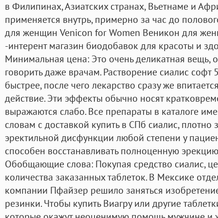
в Филипинах, Азиатских странах, Вьетнаме и Афр
применяется внутрь, примерно за час до половог
для женщин Venicon for Women Веникон для женщ
-интерент магазин биодобавок для красоты и здо
Минимальная цена: Это очень деликатная вещь, 
говорить даже врачам. Растворение сиалис софт 
быстрее, после чего лекарство сразу же впитается
действие. Эти эффекты обычно носят кратковрем
выражаются слабо. Все препараты в каталоге име
словам с доставкой купить в СПб сиалис, плотн
эректильной дисфункции любой степени у пациен
способен восстанавливать полноценную эрекцию
Обобщающие слова: Покупая средство сиалис, цен
количества заказанных таблеток. В Мексике отд
компании Пфайзер решило заняться изобретение
резинки. Чтобы купить Виагру или другие таблетк
которые окажут неоценимую помощь мужчине и 