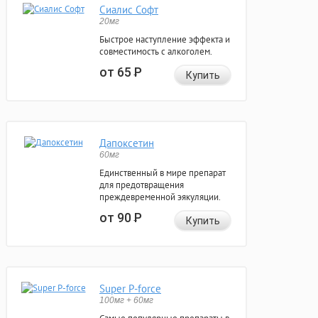
Сиалис Софт
20мг
Быстрое наступление эффекта и
совместимость с алкоголем.
от 65
Р
Купить
Дапоксетин
60мг
Единственный в мире препарат
для предотвращения
преждевременной эякуляции.
от 90
Р
Купить
Super P-force
100мг + 60мг