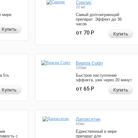
Сиалис
20 мг
в мире
Самый долгоиграющий
препарат. Эффект до 36
часов.
Купить
от 70
Р
Купить
Виагра Софт
100мг
а 5ть
Быстрое наступление
эффекта, уже через 20 минут.
от 65
Р
Купить
Купить
Дапоксетин
60мг
ние
Единственный в мире
тимость с
препарат для