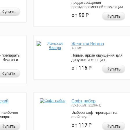
предотвращения
преждевременной эякуляции.
Купить
от 90
Р
Купить
Женская Виагра
100мг
 препараты
Новые, яркие ощущения для
— Виагра и
девушек и женщин.
от 116
Р
Купить
Купить
ский
Софт набор
(3x100мг, 3x20мг)
и наиболее
Выбери софт-препарат на
парат.
свой вкус!
от 117
Р
Купить
Купить