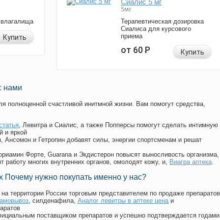
Сиалис 5 мг
5мг
 влагалища
Терапевтическая дозировка
Сиалиса для курсового
приема
Купить
от 60
Р
Купить
с нами
я полноценной счастливой инитмной жизни. Вам помогут средства,
статья
, Левитра и Сиалис, а также Попперсы помогут сделать интимную
й и яркой
п, Ансомон и Гетропин добавят силы, энергии спортсменам и решат
, Мориамин Форте, Guarana и Экдистерон повысят выносливость организма,
т работу многих внутренних органов, омолодят кожу, и,
Виагра аптека
.
 Почему нужно покупать именно у нас?
на территории России торговым представителем по продаже препаратов
самовывоз
, силденафила
,
Аналог левитры в аптеке цена
и
аратов
официальным поставщиком препаратов и успешно подтверждается годами