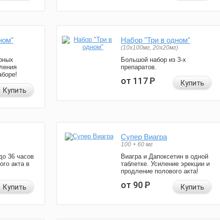
ном"
Набор "Три в одном"
)
(10x100мг, 20x20мг)
рных
Большой набор из 3-х
ления
препаратов.
аборе!
от 117
Р
Купить
Купить
Супер Виагра
100 + 60 мг
до 36 часов
Виагра и Дапоксетин в одной
ого акта в
таблетке. Усиление эрекции и
продление полового акта!
от 90
Р
Купить
Купить