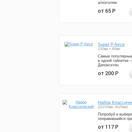
алкоголем.
от 65
Р
Super P-force
100мг + 60мг
Самые популярные
в одной таблетке 
Дапоксетин.
от 200
Р
Набор Классиче
(2x100мг, 4x20мг)
Попробуй и выбер
понравившийся пре
от 117
Р