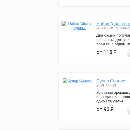
Набор "Два в од
(10x100мг, 10x20мг
Два самых популя
препарата для уси
эрекции в одном н
от 115
Р
Супер Сиалис
20мг + 60мг
Усиление эрекции 
и продление полов
одной таблетке.
от 90
Р