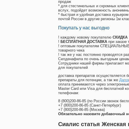
продаж
* для стестинельных и скромных клиент
вслух, подойдет возможность анонимны
* быстрая и удобная доставка курьером
почтой России в другие регионы 1м кла
Покупать у нас выгодно
! каждому новому покупателю
СКИДКА
!
БЕСПЛАТНАЯ ДОСТАВКА
при заказе 
! оптовым покупателям СПЕЦИАЛЬНЫЕ 
товарного чека
! так же у нас постоянно проводятся 
Силденафила по очень выгодным ценам
Cотрудники нашей фирмы прилагают ма
для покупателей
доставка препаратов осуществляется б
препараты для потенции, а так же
Дапок
оплата принимаются через электронные
Master Card или Visa для бесплатной 
телефонам:
8
(800
)200-86-85
(
по России звонок бесп
+7
(800
)200-86-85
(
Санкт-Петербург)
+7
(800
)200-86-85
(
Москва)
Обязательно назовите добавочный н
Сиалис статья Женская 