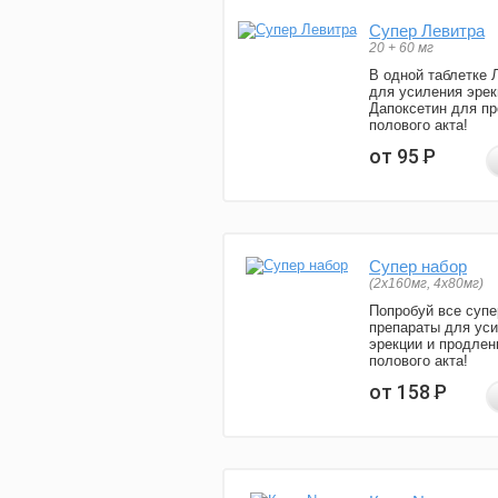
Супер Левитра
20 + 60 мг
В одной таблетке 
для усиления эрек
Дапоксетин для п
полового акта!
от 95
Р
Супер набор
(2х160мг, 4х80мг)
Попробуй все супе
препараты для ус
эрекции и продлен
полового акта!
от 158
Р