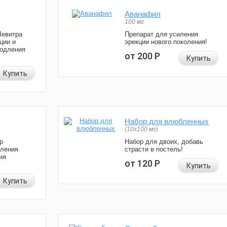
Аванафил
100 мг
Левитра
Препарат для усиления
ции и
эрекции нового поколения!
родления
от 200
Р
Купить
Купить
Набор для влюбленных
(10х100 мг)
р
Набор для двоих, добавь
иления
страсти в постель!
ия
от 120
Р
Купить
Купить