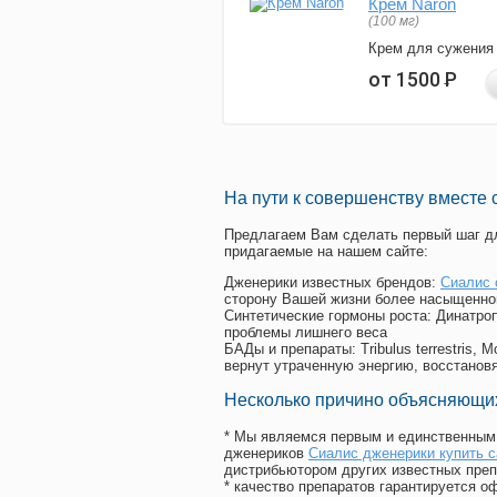
Крем Naron
(100 мг)
Крем для сужения
от 1500
Р
На пути к совершенству вместе 
Предлагаем Вам сделать первый шаг дл
придагаемые на нашем сайте:
Дженерики известных брендов:
Сиалис 
сторону Вашей жизни более насыщенно
Синтетические гормоны роста
: Динатро
проблемы лишнего веса
БАДы и препараты:
Tribulus terrestris
вернут утраченную энергию, восстановя
Несколько причино объясняющих
* Мы являемся первым и единственным 
дженериков
Сиалис дженерики купить 
дистрибьютором других известных преп
* качество препаратов гарантируется 