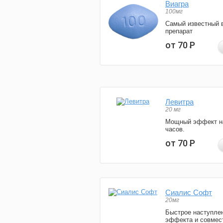
Виагра
100мг
Самый известный 
препарат
от 70
Р
Левитра
20 мг
Мощный эффект н
часов.
от 70
Р
Сиалис Софт
20мг
Быстрое наступле
эффекта и совмес