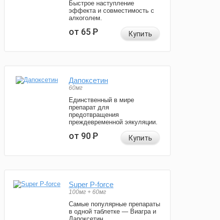
Быстрое наступление
эффекта и совместимость с
алкоголем.
от 65
Р
Купить
Дапоксетин
60мг
Единственный в мире
препарат для
предотвращения
преждевременной эякуляции.
от 90
Р
Купить
Super P-force
100мг + 60мг
Самые популярные препараты
в одной таблетке — Виагра и
Дапоксетин.