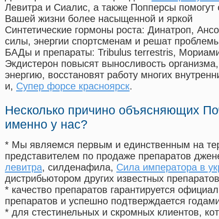
Левитра и Сиалис, а также Попперсы помогут
Вашей жизни более насыщенной и яркой
Синтетические гормоны роста
: Динатроп, Анс
силы, энергии спортсменам и решат проблем
БАДы и препараты:
Tribulus terrestris, Мориа
Экдистерон повысят выносливость организма,
энергию, восстановят работу многих внутренн
и,
Супер форсе красноярск
.
Несколько причино объясняющих По
именно у нас?
* Мы являемся первым и единственным на те
представителем по продаже препаратов дже
левитра
, силденафила
,
Сила императора в ук
дистрибьютором других известных препарато
* качество препаратов гарантируется офици
препаратов и успешно подтверждается годам
* для стестинельных и скромных клиентов, ко