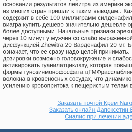
основании результатов левитра из америки э
из многих стран пришли к таким выводам:. Ка
содержит в себе 100 миллиграмм силденафил
виагра купить дешево значительно дешевле ор
более доступными. Начальные признаки эрекц
через 10 минут у мужчин со слабо выраженно
дисфункцией.Zhewitra 20 Варденафил 20 мг. 
означает, что ее сразу надо целой принимать
дозировки возможно головокружение и слабос
активировать гуанилатциклазу, которая повыш
формы гунозинмонофосфата цГМФрасслабля
волокна в кровеносных сосудах, что динамико 
усилению кровопритока к пещеристым телам 
Заказать почтой Крем Nar
Заказать онлайн Дапоксетин
Сиалис при лечении ад