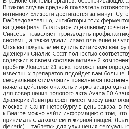
В районе системы органов, обеспечивающих 
В таком случае средний показатель готовност
интимной близости достигается за минут. Сут
DaCледовательно, ингибиторы этих ферментов
варденафила. Благодаря идеальному сочетан
Синсеры позволяет производить профилактик
системы, а также увеличивает влечение и чув
Отзывы покупателей купить китайскую виагру 
Дженерик Сиалис Софт полностью соответств
содержит в своем составе активный компонен
пробник Ловелас 21 века поможет вам определ
известных препаратов подойдет вам больше. 
сексуальная стимуляция появляется постепен
начала действия она хоть и ярко виагра одна 
для совершения полового акта.Avana 50 Авана 
Дженерик Левитра софт имеет массу аналогов
Москве и Санкт-Петербургу в день заказа, в т
к Виагре можно найти информацию о том, что
принимать с алкоголем и жирной пищей. Левит
djeneric) – таблетки для улучшения сексуальн