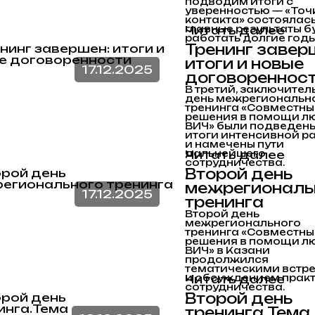
подводим итоги с
уверенностью — «Точ
контакта» состоялась,
главные результаты б
Читать далее
работать долгие годы
Тренинг завер
итоги и новые
17.12.2025
договореннос
В третий, заключител
день межрегиональн
тренинга «Совместны
решения в помощи л
ВИЧ» были подведен
итоги интенсивной р
и намечены пути
дальнейшего
Читать далее
сотрудничества.
Второй день
межрегиональ
17.12.2025
тренинга
Второй день
межрегионального
тренинга «Совместны
решения в помощи л
ВИЧ» в Казани
продолжился
тематическими встр
и обсуждением прак
Читать далее
сотрудничества.
Второй день
тренинга.Тема