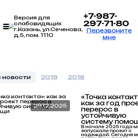
+7-987-
Версия для
297-71-80
слабовидящих
г.Казань, ул.Сеченова,
Перезвоните
д.5, пом. 1110
мне
 новости
2019
2018
«Точка контакт
как за год про
29.12.2025
перерос в
устойчивую
систему помо
В начале 2025 года 
запускали проект с
надеждой. Сегодня 