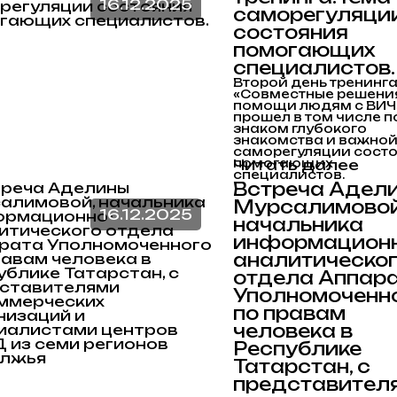
16.12.2025
саморегуляци
состояния
помогающих
специалистов.
Второй день тренинг
«Совместные решени
помощи людям с ВИЧ
прошел в том числе п
знаком глубокого
знакомства и важной
саморегуляции сост
помогающих
Читать далее
специалистов.
Встреча Адел
Мурсалимовой
16.12.2025
начальника
информационн
аналитическо
отдела Аппар
Уполномоченн
по правам
человека в
Республике
Татарстан, с
представител