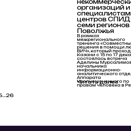
некоммерческ
организаций и
специалистам
центров СПИД
семи регионов
Поволжья
В рамках
межрегионального
тренинга «Совместны
решения в помощи л
ВИЧ», который проход
Казани с 15 по 17 дек
состоялась встреча
Аделины Мурсалимов
начальника
информационно-
аналитического отде
Аппарата
Уполномоченного по
Читать далее
правам человека в Ре.
5
...
26